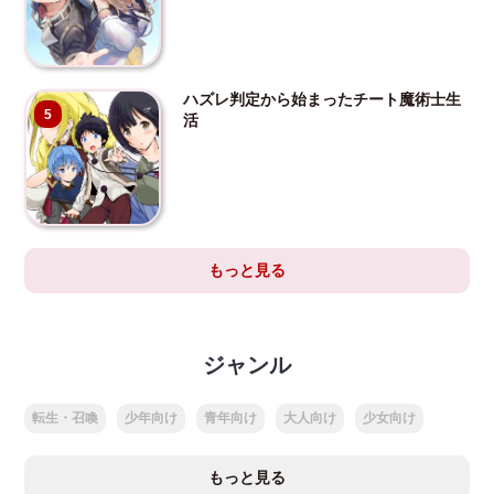
ハズレ判定から始まったチート魔術士生
5
活
もっと見る
ジャンル
転生・召喚
少年向け
青年向け
大人向け
少女向け
もっと見る