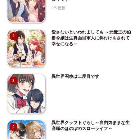
8/5 更新
愛さないといわれましても ～元魔王の伯
2
爵令嬢は生真面目軍人に餌付けをされて
幸せになる～
異世界召喚は二度目です
3
異世界クラフトぐらし～自由気ままな生
4
産職のほのぼのスローライフ～