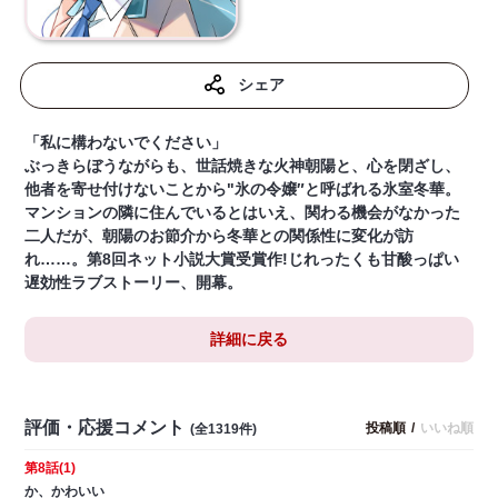
シェア
「私に構わないでください」
ぶっきらぼうながらも、世話焼きな火神朝陽と、心を閉ざし、
他者を寄せ付けないことから"氷の令嬢″と呼ばれる氷室冬華。
マンションの隣に住んでいるとはいえ、関わる機会がなかった
二人だが、朝陽のお節介から冬華との関係性に変化が訪
れ……。第8回ネット小説大賞受賞作!じれったくも甘酸っぱい
遅効性ラブストーリー、開幕。
詳細に戻る
評価・応援コメント
投稿順
/
いいね順
(全1319件)
第8話(1)
か、かわいい