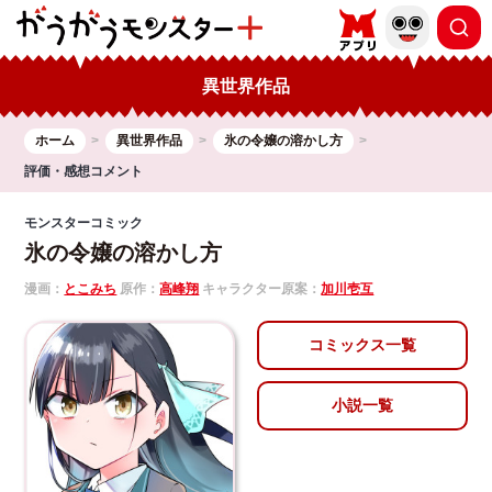
異世界作品
ホーム
異世界作品
氷の令嬢の溶かし方
評価・感想コメント
モンスターコミック
氷の令嬢の溶かし方
漫画：
とこみち
原作：
高峰翔
キャラクター原案：
加川壱互
コミックス一覧
小説一覧