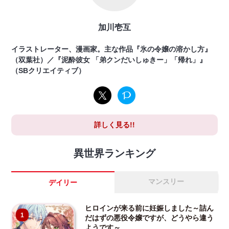
加川壱互
イラストレーター、漫画家。主な作品『氷の令嬢の溶かし方』
（双葉社）／『泥酔彼女 「弟クンだいしゅきー」「帰れ」』
（SBクリエイティブ）
詳しく見る!!
異世界ランキング
マンスリー
デイリー
ヒロインが来る前に妊娠しました～詰ん
1
だはずの悪役令嬢ですが、どうやら違う
ようです～