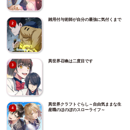
雑用付与術師が自分の最強に気付くまで
2
異世界召喚は二度目です
3
異世界クラフトぐらし～自由気ままな生
4
産職のほのぼのスローライフ～