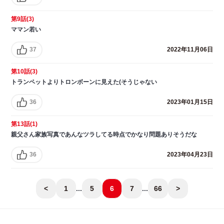
第9話(3)
ママン若い
37
2022年11月06日
第10話(3)
トランペットよりトロンボーンに見えた(そうじゃない
36
2023年01月15日
第13話(1)
親父さん家族写真であんなツラしてる時点でかなり問題ありそうだな
36
2023年04月23日
<
1
...
5
6
7
...
66
>