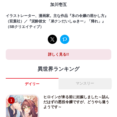
加川壱互
イラストレーター、漫画家。主な作品『氷の令嬢の溶かし方』
（双葉社）／『泥酔彼女 「弟クンだいしゅきー」「帰れ」』
（SBクリエイティブ）
詳しく見る!!
異世界ランキング
マンスリー
デイリー
ヒロインが来る前に妊娠しました～詰ん
1
だはずの悪役令嬢ですが、どうやら違う
ようです～