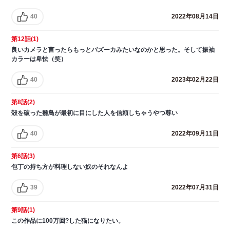
40
2022年08月14日
第12話(1)
良いカメラと言ったらもっとバズーカみたいなのかと思った。そして振袖
カラーは卑怯（笑）
40
2023年02月22日
第8話(2)
殻を破った雛鳥が最初に目にした人を信頼しちゃうやつ尊い
40
2022年09月11日
第6話(3)
包丁の持ち方が料理しない奴のそれなんよ
39
2022年07月31日
第9話(1)
この作品に100万回?した猫になりたい。