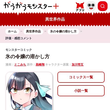
異世界作品
ホーム
異世界作品
氷の令嬢の溶かし方
評価・感想コメント
モンスターコミック
氷の令嬢の溶かし方
漫画：
とこみち
原作：
高峰翔
キャラクター原案：
加川壱互
コミックス一覧
小説一覧