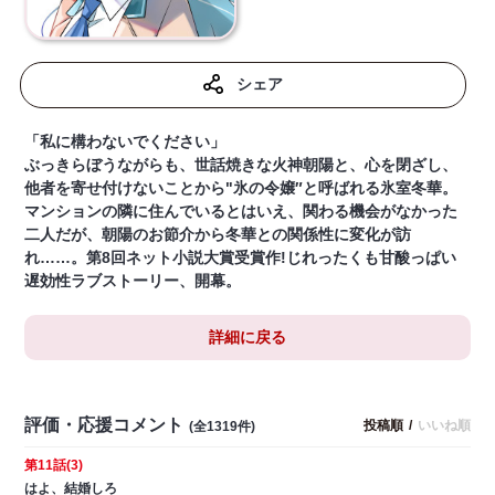
シェア
「私に構わないでください」
ぶっきらぼうながらも、世話焼きな火神朝陽と、心を閉ざし、
他者を寄せ付けないことから"氷の令嬢″と呼ばれる氷室冬華。
マンションの隣に住んでいるとはいえ、関わる機会がなかった
二人だが、朝陽のお節介から冬華との関係性に変化が訪
れ……。第8回ネット小説大賞受賞作!じれったくも甘酸っぱい
遅効性ラブストーリー、開幕。
詳細に戻る
評価・応援コメント
投稿順
/
いいね順
(全1319件)
第11話(3)
はよ、結婚しろ