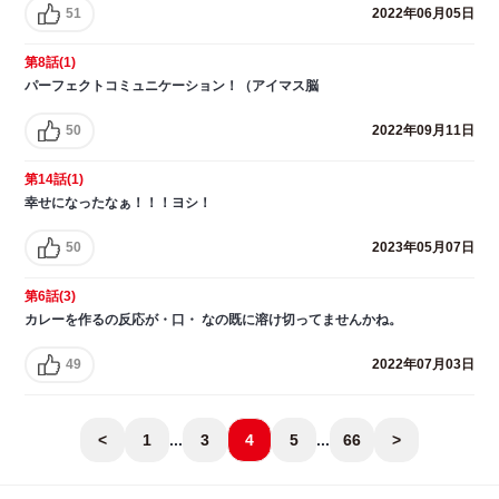
51
2022年06月05日
第8話(1)
パーフェクトコミュニケーション！（アイマス脳
50
2022年09月11日
第14話(1)
幸せになったなぁ！！！ヨシ！
50
2023年05月07日
第6話(3)
カレーを作るの反応が・口・ なの既に溶け切ってませんかね。
49
2022年07月03日
<
1
...
3
4
5
...
66
>