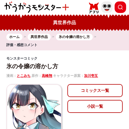
異世界作品
ホーム
異世界作品
氷の令嬢の溶かし方
評価・感想コメント
モンスターコミック
氷の令嬢の溶かし方
漫画：
とこみち
原作：
高峰翔
キャラクター原案：
加川壱互
コミックス一覧
小説一覧