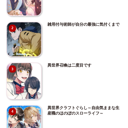
雑用付与術師が自分の最強に気付くまで
2
異世界召喚は二度目です
3
異世界クラフトぐらし～自由気ままな生
4
産職のほのぼのスローライフ～