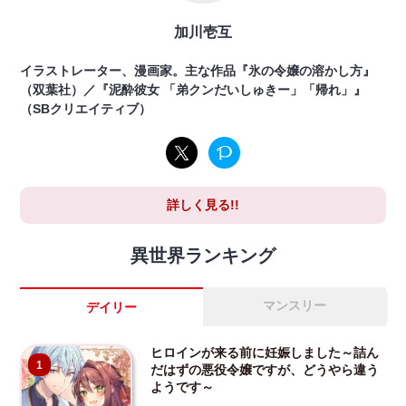
加川壱互
イラストレーター、漫画家。主な作品『氷の令嬢の溶かし方』
（双葉社）／『泥酔彼女 「弟クンだいしゅきー」「帰れ」』
（SBクリエイティブ）
詳しく見る!!
異世界ランキング
マンスリー
デイリー
ヒロインが来る前に妊娠しました～詰ん
1
だはずの悪役令嬢ですが、どうやら違う
ようです～