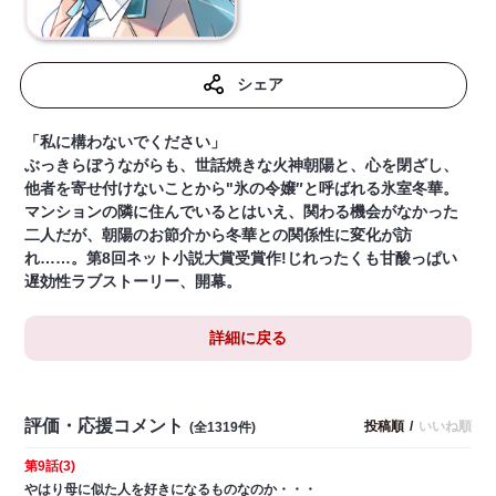
シェア
「私に構わないでください」
ぶっきらぼうながらも、世話焼きな火神朝陽と、心を閉ざし、
他者を寄せ付けないことから"氷の令嬢″と呼ばれる氷室冬華。
マンションの隣に住んでいるとはいえ、関わる機会がなかった
二人だが、朝陽のお節介から冬華との関係性に変化が訪
れ……。第8回ネット小説大賞受賞作!じれったくも甘酸っぱい
遅効性ラブストーリー、開幕。
詳細に戻る
評価・応援コメント
投稿順
/
いいね順
(全1319件)
第9話(3)
やはり母に似た人を好きになるものなのか・・・