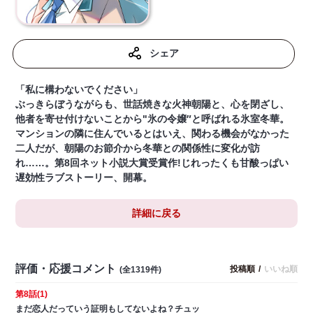
シェア
「私に構わないでください」
ぶっきらぼうながらも、世話焼きな火神朝陽と、心を閉ざし、
他者を寄せ付けないことから"氷の令嬢″と呼ばれる氷室冬華。
マンションの隣に住んでいるとはいえ、関わる機会がなかった
二人だが、朝陽のお節介から冬華との関係性に変化が訪
れ……。第8回ネット小説大賞受賞作!じれったくも甘酸っぱい
遅効性ラブストーリー、開幕。
詳細に戻る
評価・応援コメント
投稿順
/
いいね順
(全1319件)
第8話(1)
まだ恋人だっていう証明もしてないよね？チュッ