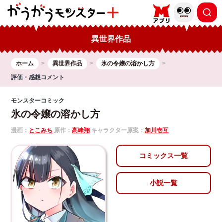
異世界作品
ホーム
異世界作品
氷の令嬢の溶かし方
評価・感想コメント
モンスターコミック
氷の令嬢の溶かし方
漫画：
とこみち
原作：
高峰翔
キャラクター原案：
加川壱互
コミックス一覧
小説一覧