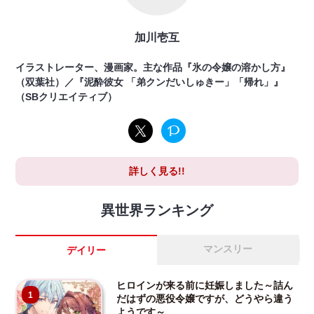
加川壱互
イラストレーター、漫画家。主な作品『氷の令嬢の溶かし方』
（双葉社）／『泥酔彼女 「弟クンだいしゅきー」「帰れ」』
（SBクリエイティブ）
詳しく見る!!
異世界ランキング
マンスリー
デイリー
ヒロインが来る前に妊娠しました～詰ん
1
だはずの悪役令嬢ですが、どうやら違う
ようです～