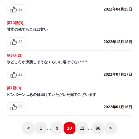
22
2022年04月15日
第10話(3)
甘党の俺でもこれは甘い
22
2022年12月18日
第6話(2)
氷どころか沸騰しそうなくらいに溶けてない？?
22
2022年07月17日
第1話(3)
ピンポーン…あの日助けていただいた嫁でございます
22
2022年01月16日
<
1
...
9
10
11
...
66
>