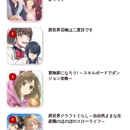
異世界召喚は二度目です
2
冒険家になろう! ～スキルボードでダン
3
ジョン攻略～
異世界クラフトぐらし～自由気ままな生
4
産職のほのぼのスローライフ～