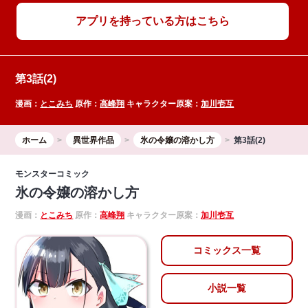
アプリを持っている方はこちら
第3話(2)
漫画：
とこみち
原作：
高峰翔
キャラクター原案：
加川壱互
ホーム
異世界作品
氷の令嬢の溶かし方
第3話(2)
モンスターコミック
氷の令嬢の溶かし方
漫画：
とこみち
原作：
高峰翔
キャラクター原案：
加川壱互
コミックス一覧
小説一覧