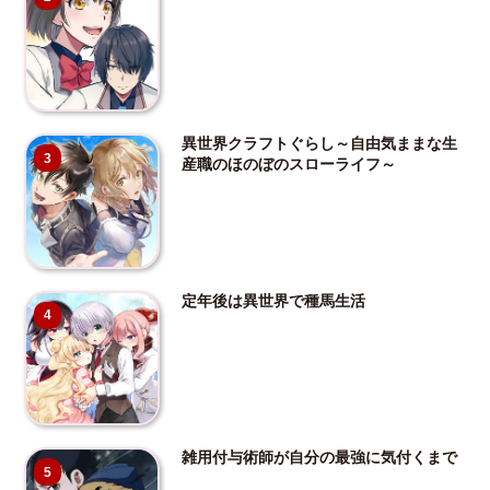
異世界クラフトぐらし～自由気ままな生
3
産職のほのぼのスローライフ～
定年後は異世界で種馬生活
4
雑用付与術師が自分の最強に気付くまで
5