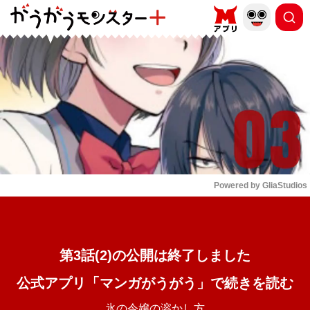
もっと読む
arrow_forward_ios
Powered by 
GliaStudios
Mute
第3話(2)の公開は終了しました
公式アプリ「マンガがうがう」で続きを読む
氷の令嬢の溶かし方