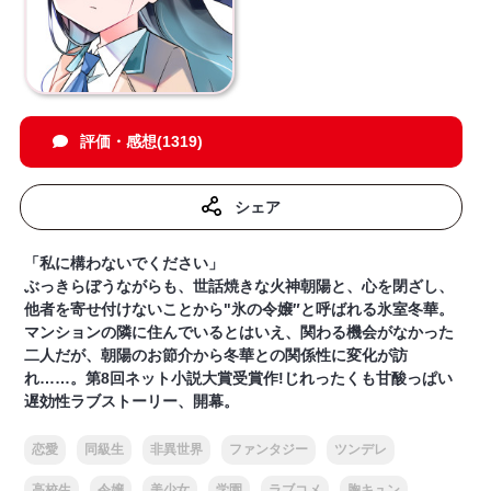
評価・感想(1319)
シェア
「私に構わないでください」
ぶっきらぼうながらも、世話焼きな火神朝陽と、心を閉ざし、
他者を寄せ付けないことから"氷の令嬢″と呼ばれる氷室冬華。
マンションの隣に住んでいるとはいえ、関わる機会がなかった
二人だが、朝陽のお節介から冬華との関係性に変化が訪
れ……。第8回ネット小説大賞受賞作!じれったくも甘酸っぱい
遅効性ラブストーリー、開幕。
恋愛
同級生
非異世界
ファンタジー
ツンデレ
高校生
令嬢
美少女
学園
ラブコメ
胸キュン