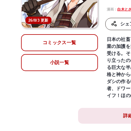
漫画：
白木と
26/8/3 更新
シェ
日本の社畜
コミックス一覧
業の加護を
受ける。そ
り立ったの
小説一覧
る巨大な半
格と神から
ダシの作る
者、ドワー
イフ！ほの
詳