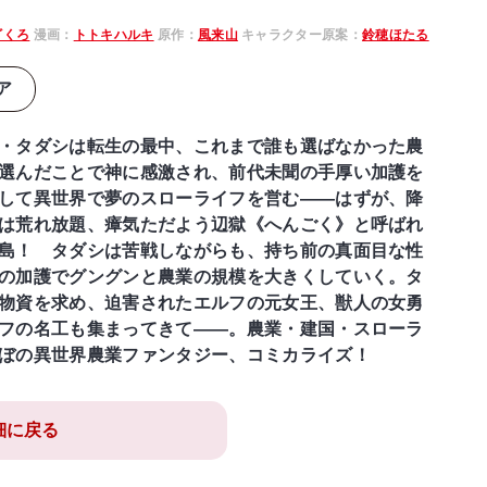
ざくろ
漫画：
トトキハルキ
原作：
風来山
キャラクター原案：
鈴穂ほたる
ア
・タダシは転生の最中、これまで誰も選ばなかった農
選んだことで神に感激され、前代未聞の手厚い加護を
して異世界で夢のスローライフを営む――はずが、降
は荒れ放題、瘴気ただよう辺獄《へんごく》と呼ばれ
島！ タダシは苦戦しながらも、持ち前の真面目な性
の加護でグングンと農業の規模を大きくしていく。タ
物資を求め、迫害されたエルフの元女王、獣人の女勇
フの名工も集まってきて――。農業・建国・スローラ
ぼの異世界農業ファンタジー、コミカライズ！
細に戻る