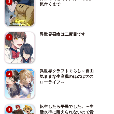
2
気付くまで
異世界召喚は二度目です
3
異世界クラフトぐらし～自由
4
気ままな生産職のほのぼのス
ローライフ～
転生したら平民でした。～生
5
活水準に耐えられないので貴