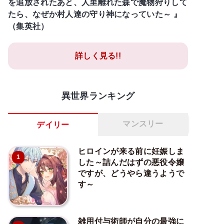
を追放されたあと、人里離れた森で魔物狩りして
たら、なぜか村人達の守り神になっていた～ 』
（集英社）
詳しく見る!!
異世界ランキング
マンスリー
デイリー
ヒロインが来る前に妊娠しま
1
した～詰んだはずの悪役令嬢
ですが、どうやら違うようで
す～
雑用付与術師が自分の最強に