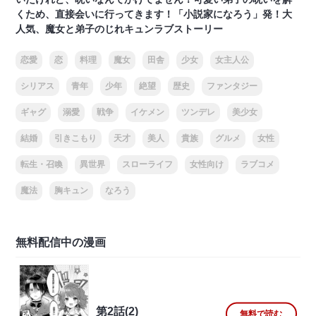
くため、直接会いに行ってきます！「小説家になろう」発！大
人気、魔女と弟子のじれキュンラブストーリー
恋愛
恋
料理
魔女
田舎
少女
女主人公
シリアス
青年
少年
絶望
歴史
ファンタジー
ギャグ
溺愛
戦争
イケメン
ツンデレ
美少女
結婚
引きこもり
天才
美人
貴族
グルメ
女性
転生・召喚
異世界
スローライフ
女性向け
ラブコメ
魔法
胸キュン
なろう
無料配信中の漫画
第2話(2)
無料で読む