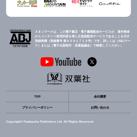
ＡＢＪマークは、この電子書店・電子書籍配信サービスが、著作権者
からコンテンツ使用許諾を得た正規版配信サービスであることを示す
登録商標（登録番号 第６０９１７１３号）です。詳しくは［ABJマー
ク］または［電子出版制作・流通協議会］で検索してください。
TOP
会社概要
プライバシーポリシー
お問い合わせ
Copyright© Futabasha Publishers Ltd. All Rights Reserved