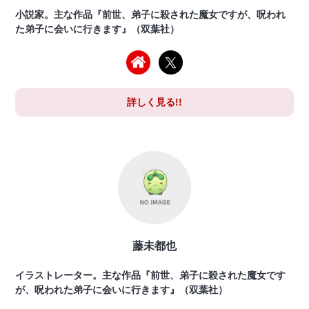
小説家。主な作品『前世、弟子に殺された魔女ですが、呪われ
た弟子に会いに行きます』（双葉社）
詳しく見る!!
藤未都也
イラストレーター。主な作品『前世、弟子に殺された魔女です
が、呪われた弟子に会いに行きます』（双葉社）