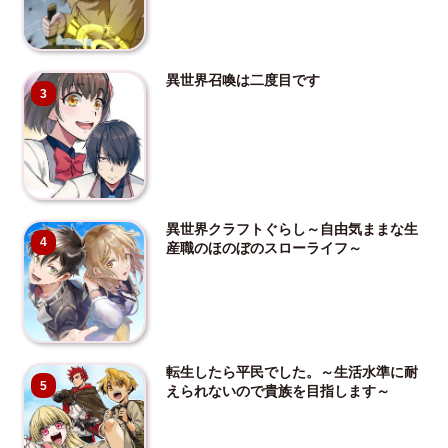
異世界召喚は二度目です
3
異世界クラフトぐらし～自由気ままな生
4
産職のほのぼのスローライフ～
転生したら平民でした。～生活水準に耐
5
えられないので貴族を目指します～