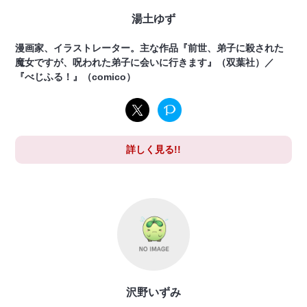
湯土ゆず
漫画家、イラストレーター。主な作品『前世、弟子に殺された
魔女ですが、呪われた弟子に会いに行きます』（双葉社）／
『べじふる！』（comico）
詳しく見る!!
沢野いずみ