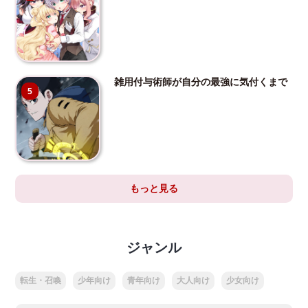
雑用付与術師が自分の最強に気付くまで
5
もっと見る
ジャンル
転生・召喚
少年向け
青年向け
大人向け
少女向け