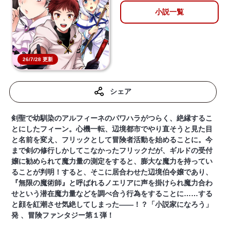
小説一覧
26/7/28 更新
シェア
剣聖で幼馴染のアルフィーネのパワハラがつらく、絶縁するこ
とにしたフィーン。心機一転、辺境都市でやり直そうと見た目
と名前を変え、フリックとして冒険者活動を始めることに。今
まで剣の修行しかしてこなかったフリックだが、ギルドの受付
嬢に勧められて魔力量の測定をすると、膨大な魔力を持ってい
ることが判明！すると、そこに居合わせた辺境伯令嬢であり、
『無限の魔術師』と呼ばれるノエリアに声を掛けられ魔力合わ
せという潜在魔力量などを調べ合う行為をすることに……する
と顔を紅潮させ気絶してしまった――！？「小説家になろう」
発 、冒険ファンタジー第１弾！