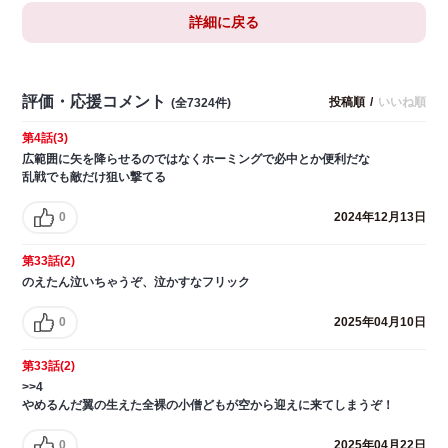
詳細に戻る
評価・応援コメント
投稿順
/
いいね順
(全7324件)
第4話(3)
広範囲に矢を降らせるのではなくホーミングで必中とか便利だな
乱戦でも敵だけ狙い撃てる
0
2024年12月13日
第33話(2)
のえたん泣いちゃうぞ、泣かすなフリック
0
2025年04月10日
第33話(2)
>>4
やめるんだ翼の生えた全裸の小僧どもが空から迎えに来てしまうぞ！
0
2025年04月22日