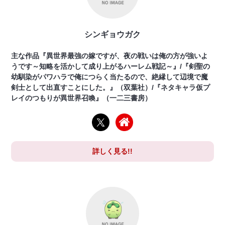
シンギョウガク
主な作品『異世界最強の嫁ですが、夜の戦いは俺の方が強いよ
うです～知略を活かして成り上がるハーレム戦記～』/『剣聖の
幼馴染がパワハラで俺につらく当たるので、絶縁して辺境で魔
剣士として出直すことにした。』（双葉社）/『ネタキャラ仮プ
レイのつもりが異世界召喚』（一二三書房）
詳しく見る!!