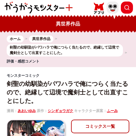
異世界作品
ホーム
異世界作品
剣聖の幼馴染がパワハラで俺につらく当たるので、絶縁して辺境で
魔剣士として出直すことにした。
評価・感想コメント
モンスターコミック
剣聖の幼馴染がパワハラで俺につらく当たる
ので、絶縁して辺境で魔剣士として出直すこ
とにした。
漫画：
あおいゆみ
原作：
シンギョウガク
キャラクター原案：
ふーみ
コミックス一覧