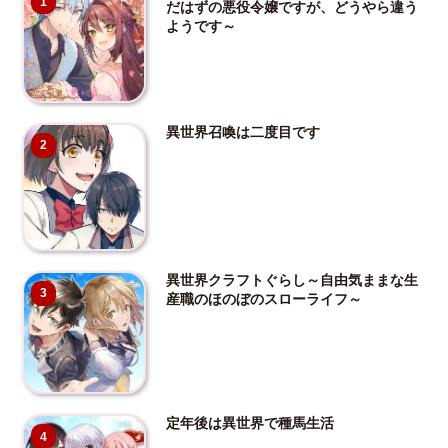
1
だはずの悪役令嬢ですが、どうやら違う
ようです～
異世界召喚は二度目です
2
異世界クラフトぐらし～自由気ままな生
3
産職のほのぼのスローライフ～
定年後は異世界で種馬生活
4