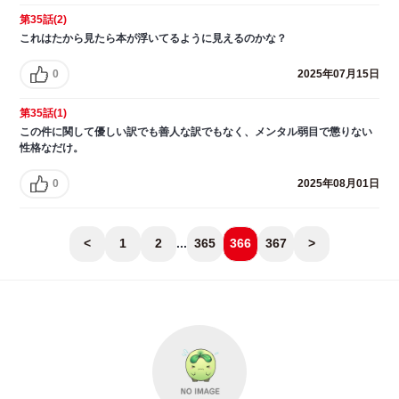
第35話(2)
これはたから見たら本が浮いてるように見えるのかな？
0
2025年07月15日
第35話(1)
この件に関して優しい訳でも善人な訳でもなく、メンタル弱目で懲りない
性格なだけ。
0
2025年08月01日
<
1
2
...
365
366
367
>