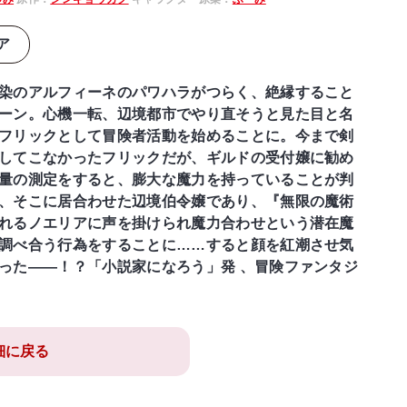
ア
染のアルフィーネのパワハラがつらく、絶縁すること
ーン。心機一転、辺境都市でやり直そうと見た目と名
フリックとして冒険者活動を始めることに。今まで剣
してこなかったフリックだが、ギルドの受付嬢に勧め
量の測定をすると、膨大な魔力を持っていることが判
、そこに居合わせた辺境伯令嬢であり、『無限の魔術
れるノエリアに声を掛けられ魔力合わせという潜在魔
調べ合う行為をすることに……すると顔を紅潮させ気
った――！？「小説家になろう」発 、冒険ファンタジ
細に戻る