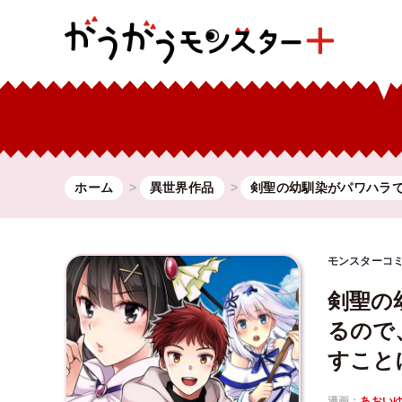
ホーム
異世界作品
剣聖の幼馴染がパワハラ
モンスターコ
剣聖の
るので
すこと
漫画：
あおい