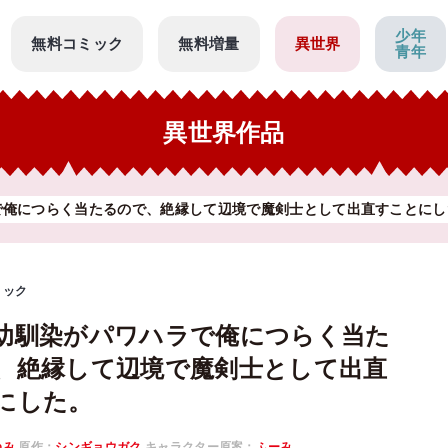
少年
無料コミック
無料増量
異世界
青年
異世界作品
で俺につらく当たるので、絶縁して辺境で魔剣士として出直すことにし
ミック
幼馴染がパワハラで俺につらく当た
、絶縁して辺境で魔剣士として出直
にした。
ゆみ
原作：
シンギョウガク
キャラクター原案：
ふーみ