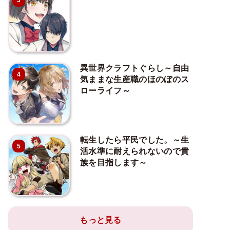
3
異世界クラフトぐらし～自由
4
気ままな生産職のほのぼのス
ローライフ～
転生したら平民でした。～生
5
活水準に耐えられないので貴
族を目指します～
もっと見る