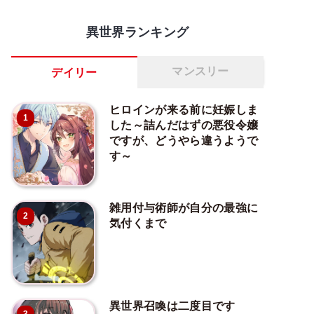
異世界ランキング
マンスリー
デイリー
ヒロインが来る前に妊娠しま
1
した～詰んだはずの悪役令嬢
ですが、どうやら違うようで
す～
雑用付与術師が自分の最強に
2
気付くまで
異世界召喚は二度目です