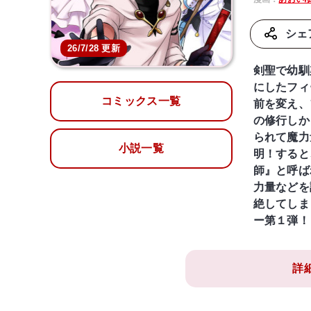
シェ
26/7/28 更新
剣聖で幼馴
にしたフィ
コミックス一覧
前を変え、
の修行しか
られて魔力
小説一覧
明！すると
師』と呼ば
力量などを
絶してしま
ー第１弾！
詳