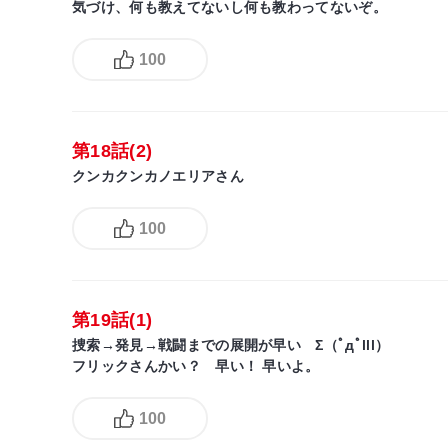
気づけ、何も教えてないし何も教わってないぞ。
100
第18話(2)
クンカクンカノエリアさん
100
第19話(1)
捜索→発見→戦闘までの展開が早い Σ（ﾟдﾟlll）
フリックさんかい？ 早い！ 早いよ。
100