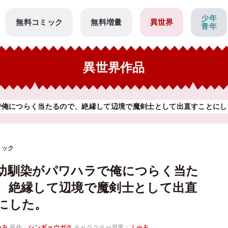
少年
無料コミック
無料増量
異世界
青年
異世界作品
で俺につらく当たるので、絶縁して辺境で魔剣士として出直すことにし
ミック
幼馴染がパワハラで俺につらく当た
、絶縁して辺境で魔剣士として出直
にした。
ゆみ
原作：
シンギョウガク
キャラクター原案：
ふーみ