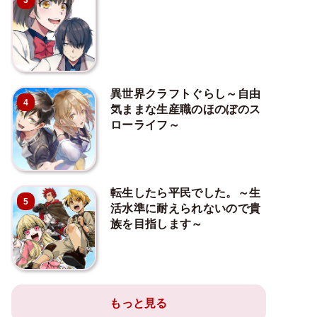
3
異世界クラフトぐらし～自由
4
気ままな生産職のほのぼのス
ローライフ～
転生したら平民でした。～生
5
活水準に耐えられないので貴
族を目指します～
もっと見る