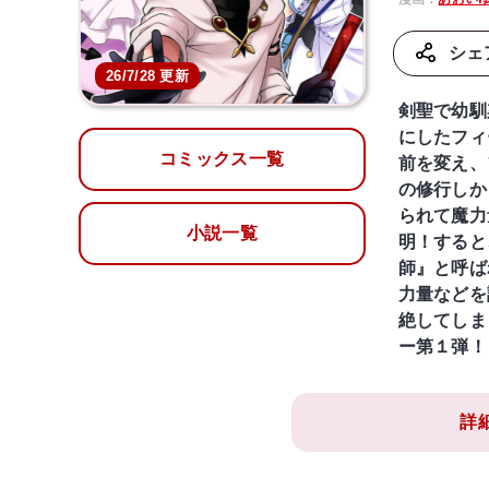
シェ
26/7/28 更新
剣聖で幼馴
にしたフィ
コミックス一覧
前を変え、
の修行しか
られて魔力
小説一覧
明！すると
師』と呼ば
力量などを
絶してしま
ー第１弾！
詳