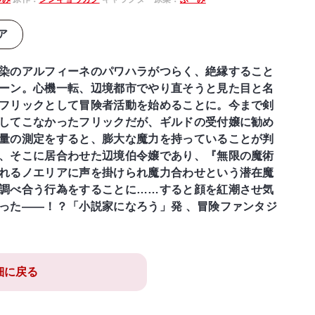
ア
染のアルフィーネのパワハラがつらく、絶縁すること
ーン。心機一転、辺境都市でやり直そうと見た目と名
フリックとして冒険者活動を始めることに。今まで剣
してこなかったフリックだが、ギルドの受付嬢に勧め
量の測定をすると、膨大な魔力を持っていることが判
、そこに居合わせた辺境伯令嬢であり、『無限の魔術
れるノエリアに声を掛けられ魔力合わせという潜在魔
調べ合う行為をすることに……すると顔を紅潮させ気
った――！？「小説家になろう」発 、冒険ファンタジ
細に戻る