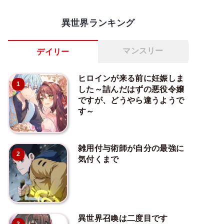
異世界ランキング
マンスリー
デイリー
ヒロインが来る前に妊娠しま
1
した～詰んだはずの悪役令嬢
ですが、どうやら違うようで
す～
雑用付与術師が自分の最強に
2
気付くまで
異世界召喚は二度目です