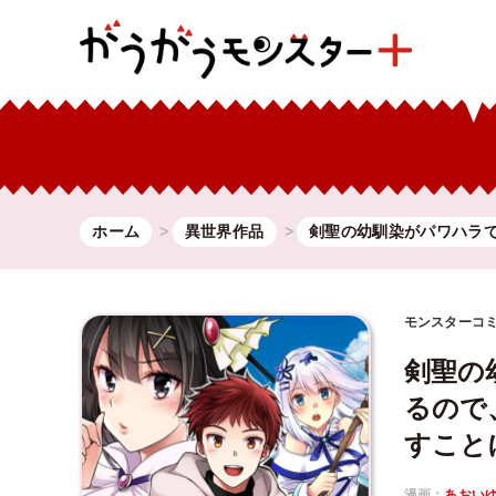
ホーム
異世界作品
剣聖の幼馴染がパワハラ
モンスターコ
剣聖の
るので
すこと
漫画：
あおい