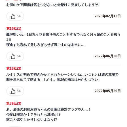
お肌のケア関係は気をつけないと命懸けに発展してしまうぞ。
54
2023年02月12日
第16話(1)
義理堅いね、1日丸々花を飾り他のことをするでもなく只々嫁のことを思う
1日
寝食すら忘れて身じろぎもせず過ごすのは本当に…
54
2022年06月26日
第15話(3)
ルミナスが初めて抱きかかえられたシーンいいね。いつもとは逆の立場で
顔を赤らめてて萌える！しかし、戦闘の描写は分かりづらい
54
2022年05月29日
第39話(3)
あ、最後の刹那お姉ちゃんの言葉は絶対フラグやん…！
今度は掃除か！？それとも洗濯か!?
家ごと燃やしたりしないよなッ!?