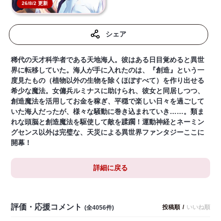
26/8/2 更新
シェア
稀代の天才科学者である天地海人。彼はある日目覚めると異世
界に転移していた。海人が手に入れたのは、『創造』という一
度見たもの（植物以外の生物を除くほぼすべて）を作り出せる
希少な魔法。女傭兵ルミナスに助けられ、彼女と同居しつつ、
創造魔法を活用してお金を稼ぎ、平穏で楽しい日々を過ごして
いた海人だったが、様々な騒動に巻き込まれていき……。類ま
れな頭脳と創造魔法を駆使して敵を蹂躙！運動神経とネーミン
グセンス以外は完璧な、天災による異世界ファンタジーここに
開幕！
詳細に戻る
評価・応援コメント
投稿順
/
いいね順
(全4056件)