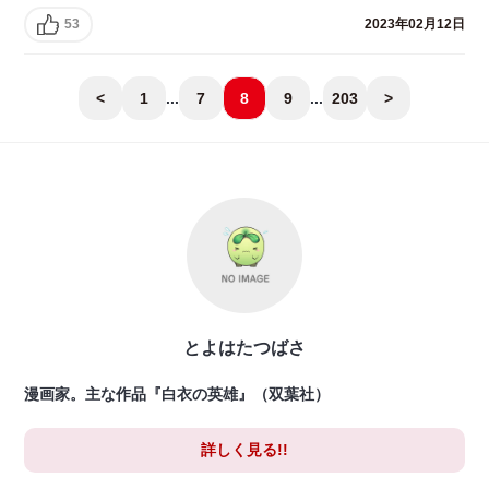
53
2023年02月12日
<
1
...
7
8
9
...
203
>
とよはたつばさ
漫画家。主な作品『白衣の英雄』（双葉社）
詳しく見る!!