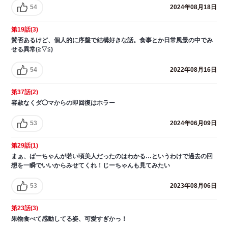
54
2024年08月18日
第19話(3)
賛否あるけど、個人的に序盤で結構好きな話。食事とか日常風景の中でみ
せる異常(≧▽≦)
54
2022年08月16日
第37話(2)
容赦なくダ◯マからの即回復はホラー
53
2024年06月09日
第29話(1)
まぁ、ばーちゃんが若い頃美人だったのはわかる…というわけで過去の回
想を一瞬でいいからみせてくれ！じーちゃんも見てみたい
53
2023年08月06日
第23話(3)
果物食べて感動してる姿、可愛すぎかっ！