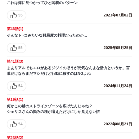
これは嫁に見つかってひと悶着のパターン
55
2023年07月02日
第46話(1)
そんなト○コみたいな難易度の料理だったのか…
55
2025年05月25日
第41話(3)
まあリアルでもエロがあるジジイのほうが元気なんよな活力というか。言
葉だけならまだマシだけど行動に移すのはNGよね
54
2024年11月24日
第19話(1)
何かこの爺のストライクゾーンを広げたんじゃね？
シェリスさんの悩みの種が増えただけにしか見えない謎
54
2022年08月21日
第23話(2)