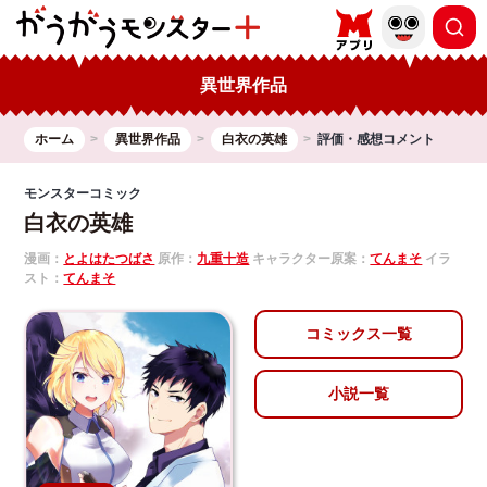
異世界作品
ホーム
異世界作品
白衣の英雄
評価・感想コメント
モンスターコミック
白衣の英雄
漫画：
とよはたつばさ
原作：
九重十造
キャラクター原案：
てんまそ
イラ
スト：
てんまそ
コミックス一覧
小説一覧