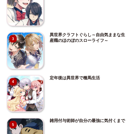
異世界クラフトぐらし～自由気ままな生
3
産職のほのぼのスローライフ～
定年後は異世界で種馬生活
4
雑用付与術師が自分の最強に気付くまで
5