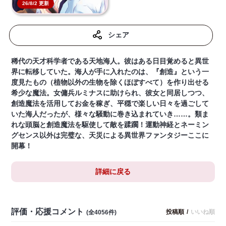
26/8/2 更新
シェア
稀代の天才科学者である天地海人。彼はある日目覚めると異世
界に転移していた。海人が手に入れたのは、『創造』という一
度見たもの（植物以外の生物を除くほぼすべて）を作り出せる
希少な魔法。女傭兵ルミナスに助けられ、彼女と同居しつつ、
創造魔法を活用してお金を稼ぎ、平穏で楽しい日々を過ごして
いた海人だったが、様々な騒動に巻き込まれていき……。類ま
れな頭脳と創造魔法を駆使して敵を蹂躙！運動神経とネーミン
グセンス以外は完璧な、天災による異世界ファンタジーここに
開幕！
詳細に戻る
評価・応援コメント
投稿順
/
いいね順
(全4056件)