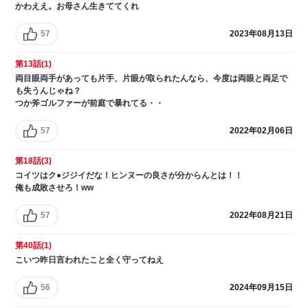
かわええ。お母さん生きててくれ
57
2023年08月13日
第13話(1)
両目眼両手があっても片手、片眼が取られたんなら、今度は両眼と両足で
も失うんじゃね？
つか斧ゴルファーが前庭で暴れてる・・
57
2022年02月06日
第18話(3)
コイツはク●ジジイだな！ヒンヌーの良さが分からんとは！！
俺も成敗させろ！ww
57
2022年08月21日
第40話(1)
こいつ昨日言われたこと全く守ってねえ
56
2024年09月15日