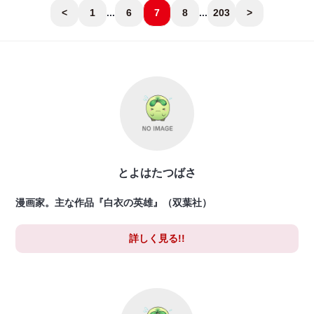
<
1
...
6
7
8
...
203
>
とよはたつばさ
漫画家。主な作品『白衣の英雄』（双葉社）
詳しく見る!!