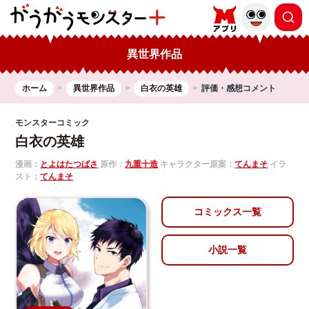
異世界作品
ホーム
異世界作品
白衣の英雄
評価・感想コメント
モンスターコミック
白衣の英雄
漫画：
とよはたつばさ
原作：
九重十造
キャラクター原案：
てんまそ
イラ
スト：
てんまそ
コミックス一覧
小説一覧