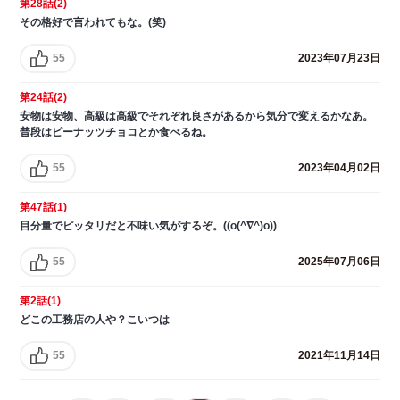
第28話(2)
その格好で言われてもな。(笑)
55
2023年07月23日
第24話(2)
安物は安物、高級は高級でそれぞれ良さがあるから気分で変えるかなあ。
普段はピーナッツチョコとか食べるね。
55
2023年04月02日
第47話(1)
目分量でピッタリだと不味い気がするぞ。((o(^∇^)o))
55
2025年07月06日
第2話(1)
どこの工務店の人や？こいつは
55
2021年11月14日