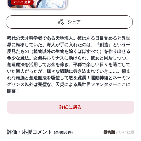
26/8/2 更新
シェア
稀代の天才科学者である天地海人。彼はある日目覚めると異世
界に転移していた。海人が手に入れたのは、『創造』という一
度見たもの（植物以外の生物を除くほぼすべて）を作り出せる
希少な魔法。女傭兵ルミナスに助けられ、彼女と同居しつつ、
創造魔法を活用してお金を稼ぎ、平穏で楽しい日々を過ごして
いた海人だったが、様々な騒動に巻き込まれていき……。類ま
れな頭脳と創造魔法を駆使して敵を蹂躙！運動神経とネーミン
グセンス以外は完璧な、天災による異世界ファンタジーここに
開幕！
詳細に戻る
評価・応援コメント
投稿順
/
いいね順
(全4056件)