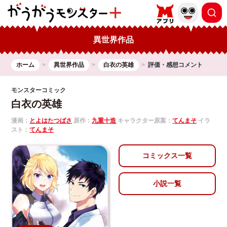
異世界作品
ホーム
異世界作品
白衣の英雄
評価・感想コメント
モンスターコミック
白衣の英雄
漫画：
とよはたつばさ
原作：
九重十造
キャラクター原案：
てんまそ
イラ
スト：
てんまそ
コミックス一覧
小説一覧