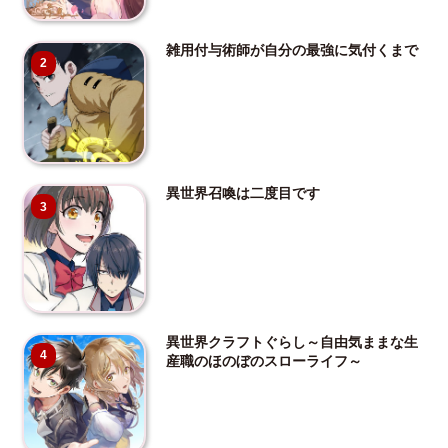
雑用付与術師が自分の最強に気付くまで
2
異世界召喚は二度目です
3
異世界クラフトぐらし～自由気ままな生
4
産職のほのぼのスローライフ～