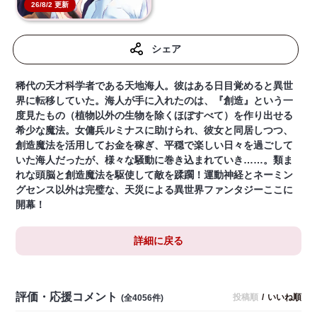
26/8/2 更新
シェア
稀代の天才科学者である天地海人。彼はある日目覚めると異世
界に転移していた。海人が手に入れたのは、『創造』という一
度見たもの（植物以外の生物を除くほぼすべて）を作り出せる
希少な魔法。女傭兵ルミナスに助けられ、彼女と同居しつつ、
創造魔法を活用してお金を稼ぎ、平穏で楽しい日々を過ごして
いた海人だったが、様々な騒動に巻き込まれていき……。類ま
れな頭脳と創造魔法を駆使して敵を蹂躙！運動神経とネーミン
グセンス以外は完璧な、天災による異世界ファンタジーここに
開幕！
詳細に戻る
評価・応援コメント
投稿順
/
いいね順
(全4056件)