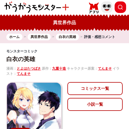
異世界作品
ホーム
異世界作品
白衣の英雄
評価・感想コメント
モンスターコミック
白衣の英雄
漫画：
とよはたつばさ
原作：
九重十造
キャラクター原案：
てんまそ
イラ
スト：
てんまそ
コミックス一覧
小説一覧