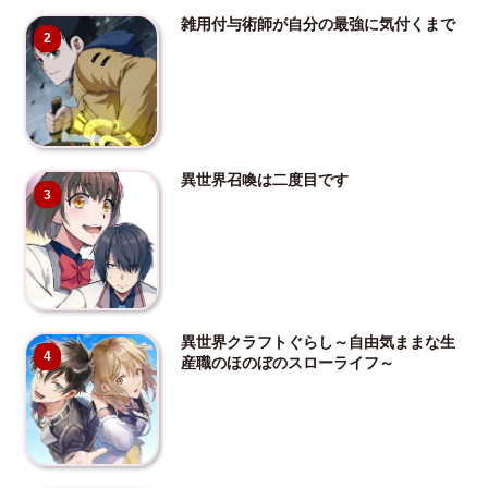
雑用付与術師が自分の最強に気付くまで
2
異世界召喚は二度目です
3
異世界クラフトぐらし～自由気ままな生
4
産職のほのぼのスローライフ～