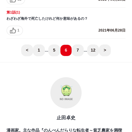
第1話(1)
わざわざ海外で死亡したけれど何か意味があるの？
1
2021年06月28日
<
1
...
5
6
7
...
12
>
止田卓史
漫画家。主な作品『のんべんだらりな転生者～貧乏農家を満喫