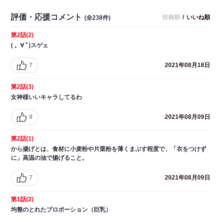
評価・応援コメント
投稿順
/
いいね順
(全238件)
第2話(2)
( 。∀ ﾟ)スゲェ
7
2021年08月18日
第2話(3)
女神様いいキャラしてるわ
8
2021年08月09日
第2話(1)
から揚げとは、食材に小麦粉や片栗粉を薄くまぶす程度で、「衣をつけず
に」高温の油で揚げること。
7
2021年08月09日
第1話(2)
均整のとれたプロポーション（巨乳）