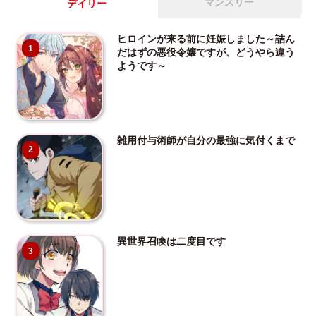
マンスリー
デイリー
ヒロインが来る前に妊娠しました～詰ん
1
だはずの悪役令嬢ですが、どうやら違う
ようです～
雑用付与術師が自分の最強に気付くまで
2
異世界召喚は二度目です
3