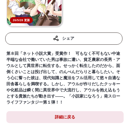
26/5/28 更新
シェア
第８回「ネット小説大賞」受賞作！ 可もなく不可もない中途
半端な会社で働いていた男は事故に遭い、貧乏農家の長男・ア
ウルとして異世界に転生する。せっかく転生したのだから、面
倒くさいことは投げ出して、のんべんだらりと暮らしたい。そ
う心に誓った彼は、現代知識と魔法をフル活用して悠々自適な
田舎暮らしを満喫する。しかし、アウルが作りだしたクッキー
や化粧品は瞬く間に異世界中で大流行し、アウルを抱え込もう
とする貴族たちが動き出す――。「小説家になろう」発スロー
ライフファンタジー第１弾！！
詳細に戻る