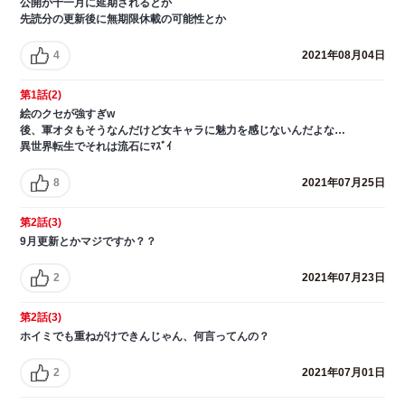
公開が十一月に延期されるとか
先読分の更新後に無期限休載の可能性とか
4
2021年08月04日
第1話(2)
絵のクセが強すぎw
後、軍オタもそうなんだけど女キャラに魅力を感じないんだよな…
異世界転生でそれは流石にﾏｽﾞｲ
8
2021年07月25日
第2話(3)
9月更新とかマジですか？？
2
2021年07月23日
第2話(3)
ホイミでも重ねがけできんじゃん、何言ってんの？
2
2021年07月01日