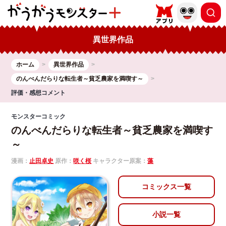
異世界作品
ホーム
異世界作品
のんべんだらりな転生者～貧乏農家を満喫す～
評価・感想コメント
モンスターコミック
のんべんだらりな転生者～貧乏農家を満喫す
～
漫画：
止田卓史
原作：
咲く桜
キャラクター原案：
藻
コミックス一覧
小説一覧