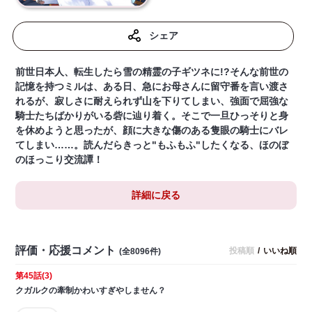
シェア
前世日本人、転生したら雪の精霊の子ギツネに!?そんな前世の
記憶を持つミルは、ある日、急にお母さんに留守番を言い渡さ
れるが、寂しさに耐えられず山を下りてしまい、強面で屈強な
騎士たちばかりがいる砦に辿り着く。そこで一旦ひっそりと身
を休めようと思ったが、顔に大きな傷のある隻眼の騎士にバレ
てしまい……。読んだらきっと"もふもふ"したくなる、ほのぼ
のほっこり交流譚！
詳細に戻る
評価・応援コメント
投稿順
/
いいね順
(全8096件)
第45話(3)
クガルクの牽制かわいすぎやしません？