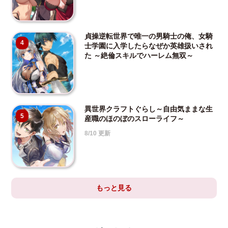
貞操逆転世界で唯一の男騎士の俺、女騎
4
士学園に入学したらなぜか英雄扱いされ
た ～絶倫スキルでハーレム無双～
異世界クラフトぐらし～自由気ままな生
5
産職のほのぼのスローライフ～
8/10 更新
もっと見る