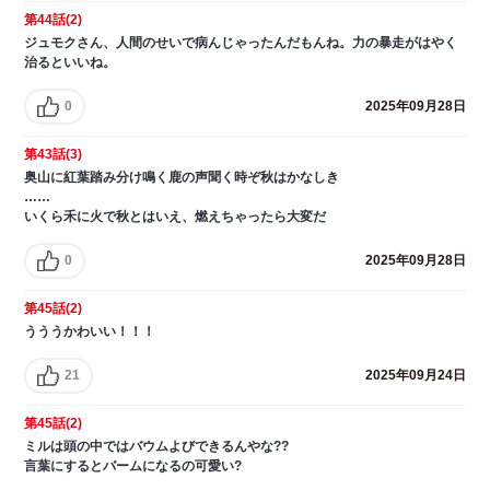
第44話(2)
ジュモクさん、人間のせいで病んじゃったんだもんね。力の暴走がはやく
治るといいね。
0
2025年09月28日
第43話(3)
奥山に紅葉踏み分け鳴く鹿の声聞く時ぞ秋はかなしき
……
いくら禾に火で秋とはいえ、燃えちゃったら大変だ
0
2025年09月28日
第45話(2)
うううかわいい！！！
21
2025年09月24日
第45話(2)
ミルは頭の中ではバウムよびできるんやな??
言葉にするとバームになるの可愛い?