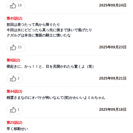
19
2025年09月24日
第45話(2)
前回は肩つたって馬から降りたり
今回は水にビビったら真っ先に側まで泳いで逃げたり
クガルグは本当に隻眼の騎士に懐いたな
33
2025年09月23日
第9話(2)
寝起きに、かっ！！と、目を見開かれたら驚くよ（笑）
2
2025年09月21日
第44話(3)
精霊さまなのにオバケが怖いなんて(笑)かわいいよミルちゃん
1
2025年09月18日
第25話(2)
早く移動せい