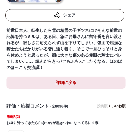
シェア
前世日本人、転生したら雪の精霊の子ギツネに!?そんな前世の
記憶を持つミルは、ある日、急にお母さんに留守番を言い渡さ
れるが、寂しさに耐えられず山を下りてしまい、強面で屈強な
騎士たちばかりがいる砦に辿り着く。そこで一旦ひっそりと身
を休めようと思ったが、顔に大きな傷のある隻眼の騎士にバレ
てしまい……。読んだらきっと"もふもふ"したくなる、ほのぼ
のほっこり交流譚！
詳細に戻る
評価・応援コメント
投稿順
/
いいね順
(全8096件)
第6話(2)
お昼に帰ってきたら白きつねが黒きつねになってるに１票