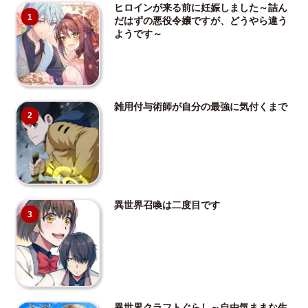
ヒロインが来る前に妊娠しました～詰ん
1
だはずの悪役令嬢ですが、どうやら違う
ようです～
雑用付与術師が自分の最強に気付くまで
2
異世界召喚は二度目です
3
異世界クラフトぐらし～自由気ままな生