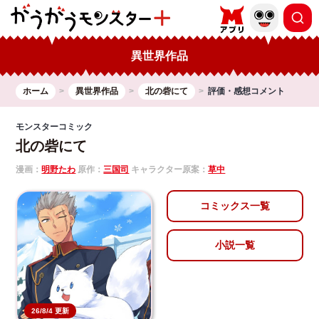
異世界作品
ホーム
異世界作品
北の砦にて
評価・感想コメント
モンスターコミック
北の砦にて
漫画：
明野たわ
原作：
三国司
キャラクター原案：
草中
コミックス一覧
小説一覧
26/8/4 更新