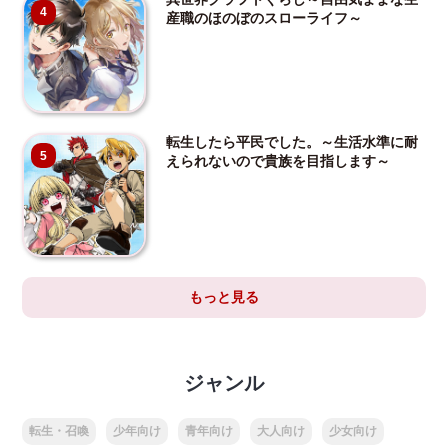
4
産職のほのぼのスローライフ～
転生したら平民でした。～生活水準に耐
5
えられないので貴族を目指します～
もっと見る
ジャンル
転生・召喚
少年向け
青年向け
大人向け
少女向け