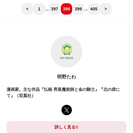
<
1
...
397
398
399
...
405
>
明野たわ
漫画家。主な作品『払暁 男装魔術師と金の騎士』『北の砦に
て』（双葉社）
詳しく見る!!