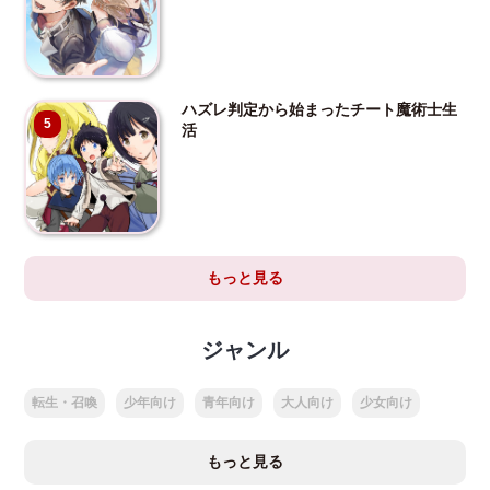
ハズレ判定から始まったチート魔術士生
5
活
もっと見る
ジャンル
転生・召喚
少年向け
青年向け
大人向け
少女向け
もっと見る