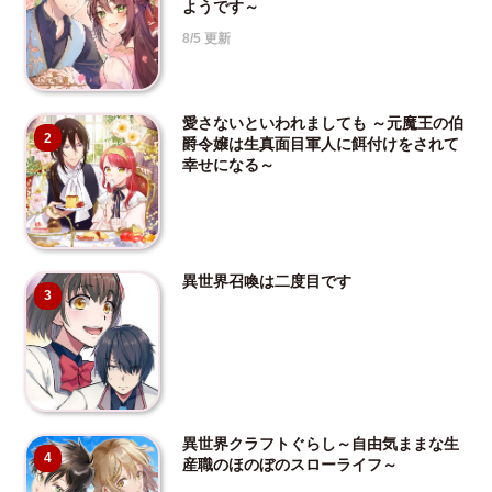
ようです～
8/5 更新
愛さないといわれましても ～元魔王の伯
2
爵令嬢は生真面目軍人に餌付けをされて
幸せになる～
異世界召喚は二度目です
3
異世界クラフトぐらし～自由気ままな生
4
産職のほのぼのスローライフ～