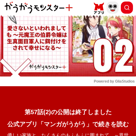
もっと読む
arrow_forward_ios
Powered by 
GliaStudios
Mute
第57話(2)の公開は終了しました
公式アプリ「マンガがうがう」で続きを読む
優しい家族と、たくさんのもふもふに囲まれて。～異世