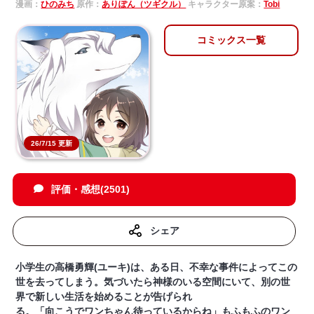
漫画：
ひのみち
原作：
ありぽん（ツギクル）
キャラクター原案：
Tobi
コミックス一覧
26/7/15 更新
評価・感想(2501)
シェア
小学生の高橋勇輝(ユーキ)は、ある日、不幸な事件によってこの
世を去ってしまう。気づいたら神様のいる空間にいて、別の世
界で新しい生活を始めることが告げられ
る。「向こうでワンちゃん待っているからね」もふもふのワン