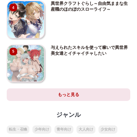
異世界クラフトぐらし～自由気ままな生
4
産職のほのぼのスローライフ～
与えられたスキルを使って稼いで異世界
5
美女達とイチャイチャしたい
もっと見る
ジャンル
転生・召喚
少年向け
青年向け
大人向け
少女向け