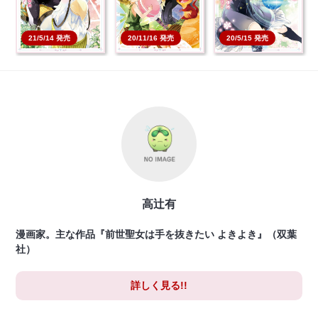
20/11/16 発売
21/5/14 発売
20/5/15 発売
高辻有
漫画家。主な作品『前世聖女は手を抜きたい よきよき』（双葉
社）
詳しく見る!!