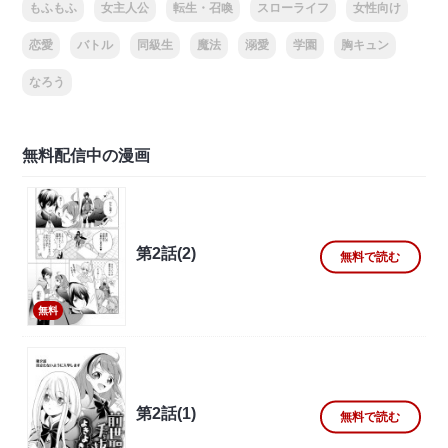
もふもふ
女主人公
転生・召喚
スローライフ
女性向け
恋愛
バトル
同級生
魔法
溺愛
学園
胸キュン
なろう
無料配信中の漫画
第2話(2)
無料で読む
無料
第2話(1)
無料で読む