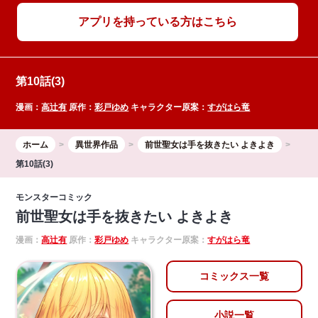
アプリを持っている方はこちら
第10話(3)
漫画：
高辻有
原作：
彩戸ゆめ
キャラクター原案：
すがはら竜
ホーム
異世界作品
前世聖女は手を抜きたい よきよき
第10話(3)
モンスターコミック
前世聖女は手を抜きたい よきよき
漫画：
高辻有
原作：
彩戸ゆめ
キャラクター原案：
すがはら竜
コミックス一覧
小説一覧