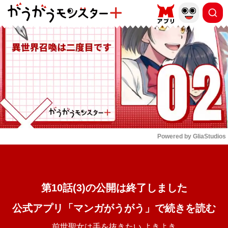
もっと読む
arrow_forward_ios
Powered by 
GliaStudios
Mute
第10話(3)の公開は終了しました
公式アプリ「マンガがうがう」で続きを読む
前世聖女は手を抜きたい よきよき