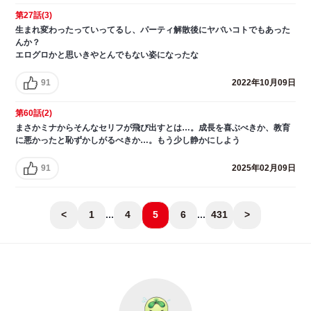
第27話(3)
生まれ変わったっていってるし、パーティ解散後にヤバいコトでもあった
んか？
エログロかと思いきやとんでもない姿になったな
91
2022年10月09日
第60話(2)
まさかミナからそんなセリフが飛び出すとは…。成長を喜ぶべきか、教育
に悪かったと恥ずかしがるべきか…。もう少し静かにしよう
91
2025年02月09日
<
1
...
4
5
6
...
431
>