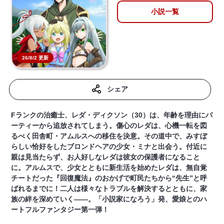
小説一覧
26/8/2 更新
シェア
Fランクの治癒士、レダ・ディクソン（30）は、年齢を理由にパ
ーティーから追放されてしまう。傷心のレダは、心機一転を図
るべく田舎町・アムルスへの移住を決意。その道中で、みすぼ
らしい恰好をしたブロンドヘアの少女・ミナと出会う。付近に
親は見当たらず、お人好しなレダは彼女の保護者になること
に。アルムスで、少女とともに新生活を始めたレダは、無自覚
チートだった『回復魔法』のおかげで町民たちから“先生”と呼
ばれるまでに！二人は様々なトラブルを解決するとともに、家
族の絆を深めていく――。「小説家になろう」発、愛娘とのハ
ートフルファンタジー第一弾！