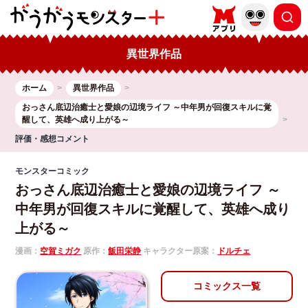
異世界作品
ホーム
異世界作品
おっさん底辺治癒士と愛娘の辺境ライフ ～中年男が回復スキルに覚
醒して、英雄へ成り上がる～
評価・感想コメント
モンスターコミック
おっさん底辺治癒士と愛娘の辺境ライフ ～
中年男が回復スキルに覚醒して、英雄へ成り
上がる～
漫画：
空賀ミガク
原作：
飯田栄静
キャラクター原案：
ドルチェ
コミックス一覧