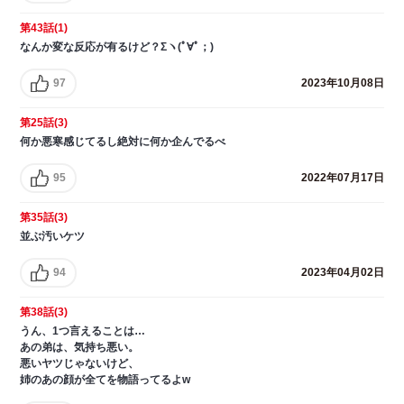
第43話(1)
なんか変な反応が有るけど？Σヽ(ﾟ∀ﾟ；)
97
2023年10月08日
第25話(3)
何か悪寒感じてるし絶対に何か企んでるべ
95
2022年07月17日
第35話(3)
並ぶ汚いケツ
94
2023年04月02日
第38話(3)
うん、1つ言えることは…
あの弟は、気持ち悪い。
悪いヤツじゃないけど、
姉のあの顔が全てを物語ってるよw