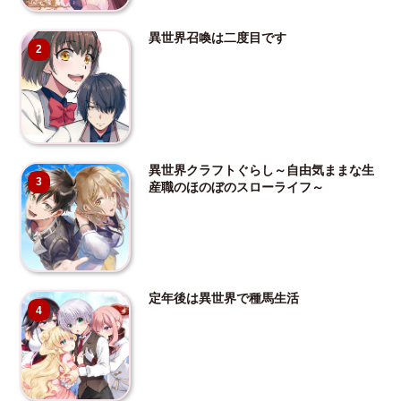
異世界召喚は二度目です
2
異世界クラフトぐらし～自由気ままな生
3
産職のほのぼのスローライフ～
定年後は異世界で種馬生活
4