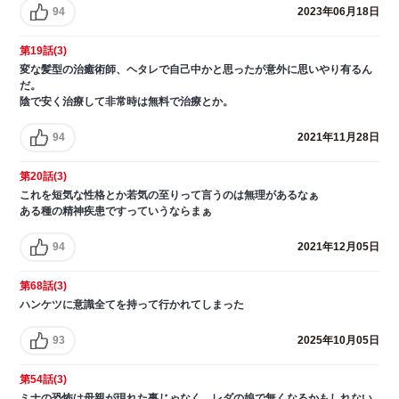
94
2023年06月18日
第19話(3)
変な髪型の治癒術師、ヘタレで自己中かと思ったが意外に思いやり有るん
だ。
陰で安く治療して非常時は無料で治療とか。
94
2021年11月28日
第20話(3)
これを短気な性格とか若気の至りって言うのは無理があるなぁ
ある種の精神疾患ですっていうならまぁ
94
2021年12月05日
第68話(3)
ハンケツに意識全てを持って行かれてしまった
93
2025年10月05日
第54話(3)
ミナの恐怖は母親が現れた事じゃなく、レダの娘で無くなるかもしれない