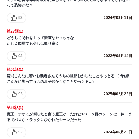
って恐怖かな？
93
2024年08月11日
第27話(1)
どうしてそれを！って素直なやっちゃな
たとえ図星でも少しは取り繕え
93
2022年08月14日
第61話(1)
嫁s(こんなに若いお義母さんてうちの旦那おかしなことやっとる…) 母(嫁
こんなに娶ってうちの息子おかしなことやっとる…)
93
2025年02月23日
第53話(1)
魔王…ナオミが倒したと言う魔王か…だけど1ページ目のシーンは一体…ま
るでバスかトラックにひかれたシーンだった
92
2024年06月23日