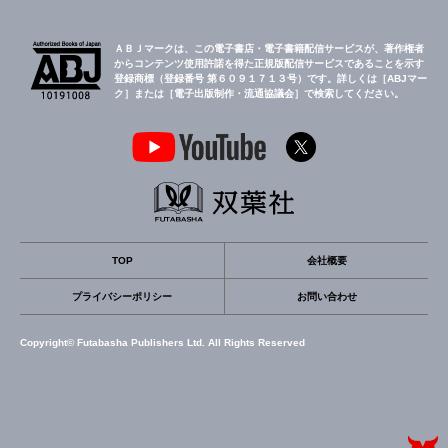
ＡＢＪマークは、この電子書店・電子書籍配信サービスが、著作権者
からコンテンツ使用許諾を得た正規版配信サービスであることを示す
登録商標（登録番号 第６０９１７１３号）です。詳しくは［ABJマー
ク］または［電子出版制作・流通協議会］で検索してください。
TOP
会社概要
プライバシーポリシー
お問い合わせ
Copyright© Futabasha Publishers Ltd. All Rights Reserved