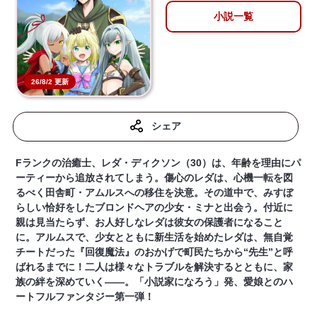
小説一覧
26/8/2 更新
シェア
Fランクの治癒士、レダ・ディクソン（30）は、年齢を理由にパ
ーティーから追放されてしまう。傷心のレダは、心機一転を図
るべく田舎町・アムルスへの移住を決意。その道中で、みすぼ
らしい恰好をしたブロンドヘアの少女・ミナと出会う。付近に
親は見当たらず、お人好しなレダは彼女の保護者になること
に。アルムスで、少女とともに新生活を始めたレダは、無自覚
チートだった『回復魔法』のおかげで町民たちから“先生”と呼
ばれるまでに！二人は様々なトラブルを解決するとともに、家
族の絆を深めていく――。「小説家になろう」発、愛娘とのハ
ートフルファンタジー第一弾！