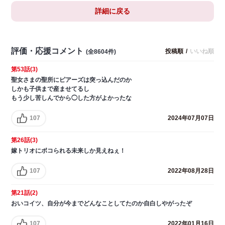
詳細に戻る
評価・応援コメント
投稿順
/
いいね順
(全8604件)
第53話(3)
聖女さまの聖所にピアーズは突っ込んだのか
しかも子供まで産ませてるし
もう少し苦しんでから◯した方がよかったな
107
2024年07月07日
第26話(3)
嫁トリオにボコられる未来しか見えねぇ！
107
2022年08月28日
第21話(2)
おいコイツ、自分が今までどんなことしてたのか自白しやがったぞ
107
2022年01月16日