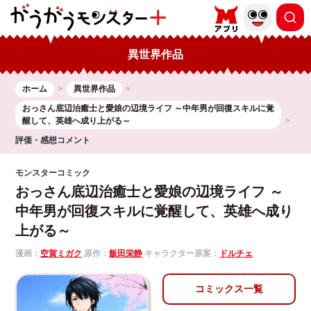
異世界作品
ホーム
異世界作品
おっさん底辺治癒士と愛娘の辺境ライフ ～中年男が回復スキルに覚
醒して、英雄へ成り上がる～
評価・感想コメント
モンスターコミック
おっさん底辺治癒士と愛娘の辺境ライフ ～
中年男が回復スキルに覚醒して、英雄へ成り
上がる～
漫画：
空賀ミガク
原作：
飯田栄静
キャラクター原案：
ドルチェ
コミックス一覧