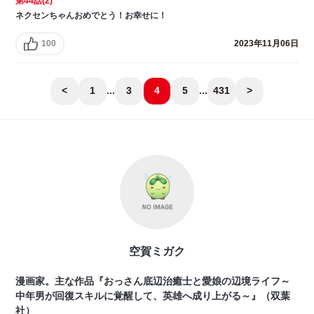
第44話(2)
ネクセンちゃんおめでとう！お幸せに！
100
2023年11月06日
<
1
...
3
4
5
...
431
>
空賀ミガク
漫画家。主な作品『おっさん底辺治癒士と愛娘の辺境ライフ～
中年男が回復スキルに覚醒して、英雄へ成り上がる～』（双葉
社）