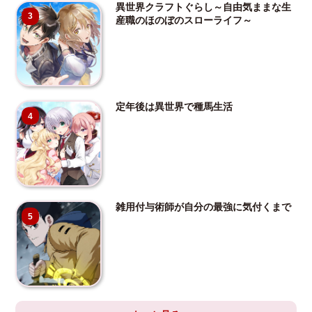
異世界クラフトぐらし～自由気ままな生
3
産職のほのぼのスローライフ～
定年後は異世界で種馬生活
4
雑用付与術師が自分の最強に気付くまで
5