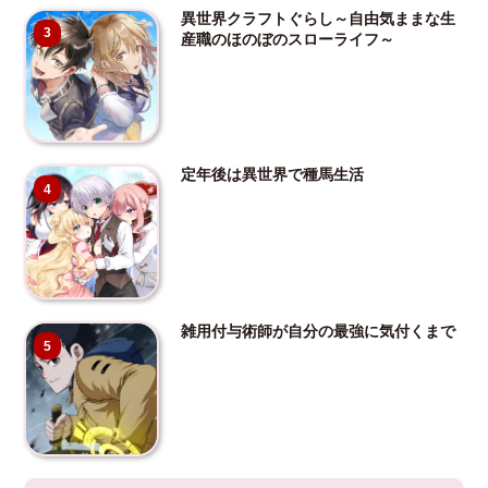
異世界クラフトぐらし～自由気ままな生
3
産職のほのぼのスローライフ～
定年後は異世界で種馬生活
4
雑用付与術師が自分の最強に気付くまで
5