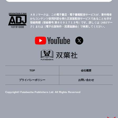
ＡＢＪマークは、この電子書店・電子書籍配信サービスが、著作権者
からコンテンツ使用許諾を得た正規版配信サービスであることを示す
登録商標（登録番号 第６０９１７１３号）です。詳しくは［ABJマー
ク］または［電子出版制作・流通協議会］で検索してください。
TOP
会社概要
プライバシーポリシー
お問い合わせ
Copyright© Futabasha Publishers Ltd. All Rights Reserved