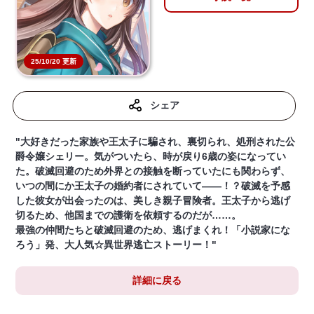
25/10/20 更新
シェア
"大好きだった家族や王太子に騙され、裏切られ、処刑された公
爵令嬢シェリー。気がついたら、時が戻り6歳の姿になってい
た。破滅回避のため外界との接触を断っていたにも関わらず、
いつの間にか王太子の婚約者にされていて――！？破滅を予感
した彼女が出会ったのは、美しき親子冒険者。王太子から逃げ
切るため、他国までの護衛を依頼するのだが……。
最強の仲間たちと破滅回避のため、逃げまくれ！「小説家にな
ろう」発、大人気☆異世界逃亡ストーリー！"
詳細に戻る