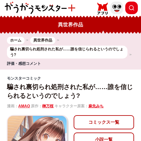
異世界作品
ホーム
異世界作品
騙され裏切られ処刑された私が……誰を信じられるというのでしょ
う?
評価・感想コメント
モンスターコミック
騙され裏切られ処刑された私が……誰を信じ
られるというのでしょう?
漫画：
AMAO
原作：
榊万桜
キャラクター原案：
麻先みち
コミックス一覧
小説一覧