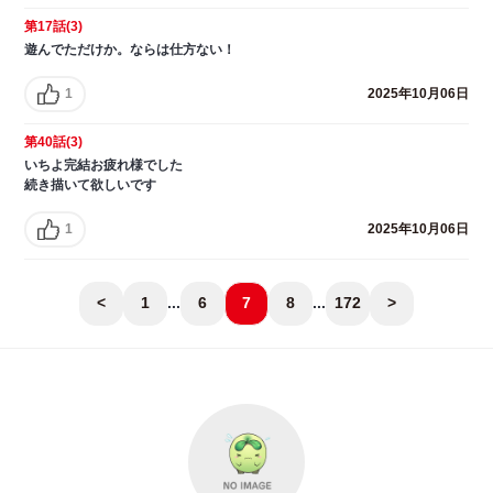
第17話(3)
遊んでただけか。ならは仕方ない！
1
2025年10月06日
第40話(3)
いちよ完結お疲れ様でした
続き描いて欲しいです
1
2025年10月06日
<
1
...
6
7
8
...
172
>