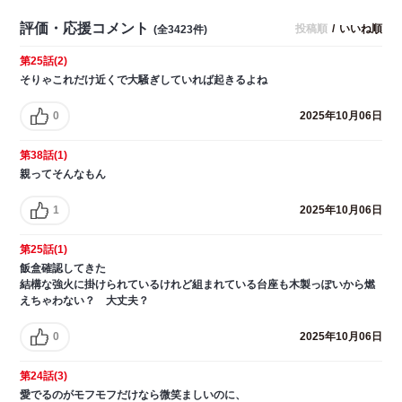
評価・応援コメント
投稿順
/
いいね順
(全3423件)
第25話(2)
そりゃこれだけ近くで大騒ぎしていれば起きるよね
0
2025年10月06日
第38話(1)
親ってそんなもん
1
2025年10月06日
第25話(1)
飯盒確認してきた
結構な強火に掛けられているけれど組まれている台座も木製っぽいから燃
えちゃわない？ 大丈夫？
0
2025年10月06日
第24話(3)
愛でるのがモフモフだけなら微笑ましいのに、