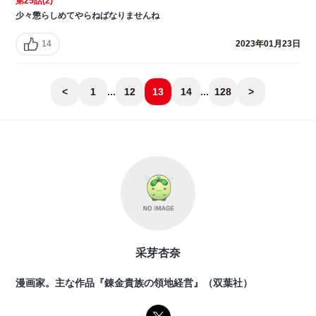
第25話(2)
少々懲らしめてやらねばなりませんね
14
2023年01月23日
<
1
...
12
13
14
...
128
>
采芽杏奈
漫画家。主な作品『錬金貴族の領地経営』（双葉社）