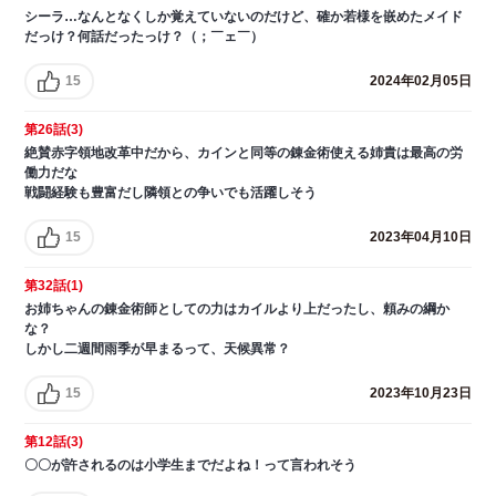
シーラ…なんとなくしか覚えていないのだけど、確か若様を嵌めたメイド
だっけ？何話だったっけ？（；￣ェ￣）
15
2024年02月05日
第26話(3)
絶賛赤字領地改革中だから、カインと同等の錬金術使える姉貴は最高の労
働力だな
戦闘経験も豊富だし隣領との争いでも活躍しそう
15
2023年04月10日
第32話(1)
お姉ちゃんの錬金術師としての力はカイルより上だったし、頼みの綱か
な？
しかし二週間雨季が早まるって、天候異常？
15
2023年10月23日
第12話(3)
〇〇が許されるのは小学生までだよね！って言われそう