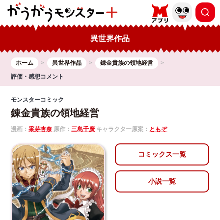
異世界作品
ホーム
異世界作品
錬金貴族の領地経営
評価・感想コメント
モンスターコミック
錬金貴族の領地経営
漫画：
采芽杏奈
原作：
三島千廣
キャラクター原案：
ともぞ
コミックス一覧
小説一覧