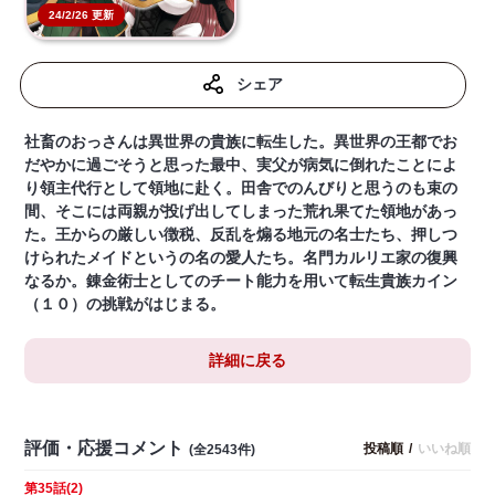
24/2/26 更新
シェア
社畜のおっさんは異世界の貴族に転生した。異世界の王都でお
だやかに過ごそうと思った最中、実父が病気に倒れたことによ
り領主代行として領地に赴く。田舎でのんびりと思うのも束の
間、そこには両親が投げ出してしまった荒れ果てた領地があっ
た。王からの厳しい徴税、反乱を煽る地元の名士たち、押しつ
けられたメイドというの名の愛人たち。名門カルリエ家の復興
なるか。錬金術士としてのチート能力を用いて転生貴族カイン
（１０）の挑戦がはじまる。
詳細に戻る
評価・応援コメント
投稿順
/
いいね順
(全2543件)
第35話(2)