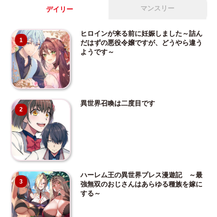
マンスリー
デイリー
ヒロインが来る前に妊娠しました～詰ん
1
だはずの悪役令嬢ですが、どうやら違う
ようです～
異世界召喚は二度目です
2
ハーレム王の異世界プレス漫遊記 ～最
3
強無双のおじさんはあらゆる種族を嫁に
する～