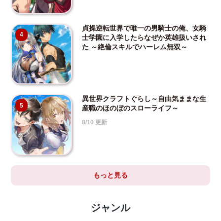
貞操逆転世界で唯一の男騎士の俺、女騎
4
士学園に入学したらなぜか英雄扱いされ
た ～絶倫スキルでハーレム無双～
異世界クラフトぐらし～自由気ままな生
5
産職のほのぼのスローライフ～
8/10 更新
もっと見る
ジャンル