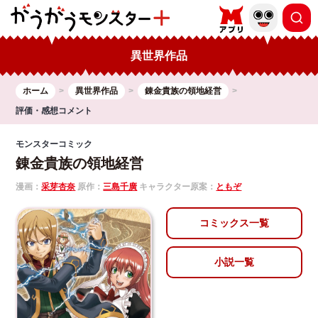
異世界作品
ホーム
異世界作品
錬金貴族の領地経営
評価・感想コメント
モンスターコミック
錬金貴族の領地経営
漫画：
采芽杏奈
原作：
三島千廣
キャラクター原案：
ともぞ
コミックス一覧
小説一覧