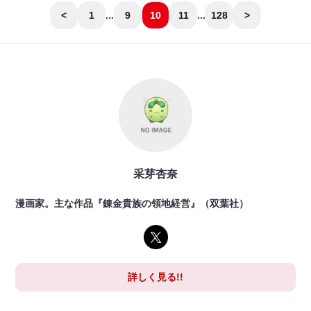
<
1
...
9
10
11
...
128
>
采芽杏奈
漫画家。主な作品『錬金貴族の領地経営』（双葉社）
詳しく見る!!