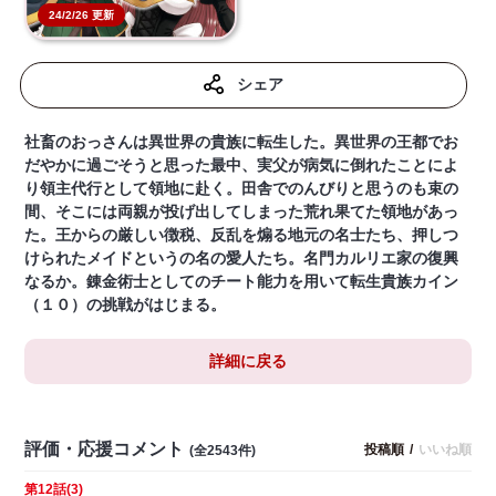
24/2/26 更新
シェア
社畜のおっさんは異世界の貴族に転生した。異世界の王都でお
だやかに過ごそうと思った最中、実父が病気に倒れたことによ
り領主代行として領地に赴く。田舎でのんびりと思うのも束の
間、そこには両親が投げ出してしまった荒れ果てた領地があっ
た。王からの厳しい徴税、反乱を煽る地元の名士たち、押しつ
けられたメイドというの名の愛人たち。名門カルリエ家の復興
なるか。錬金術士としてのチート能力を用いて転生貴族カイン
（１０）の挑戦がはじまる。
詳細に戻る
評価・応援コメント
投稿順
/
いいね順
(全2543件)
第12話(3)