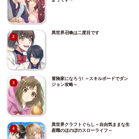
異世界召喚は二度目です
2
冒険家になろう! ～スキルボードでダン
3
ジョン攻略～
異世界クラフトぐらし～自由気ままな生
4
産職のほのぼのスローライフ～