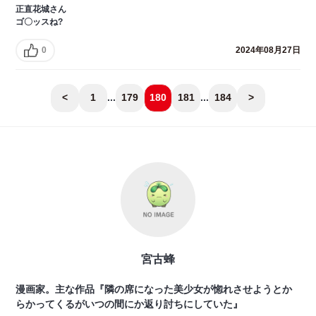
正直花城さん
ゴ〇ッスね?
0
2024年08月27日
<
1
...
179
180
181
...
184
>
宮古蜂
漫画家。主な作品『隣の席になった美少女が惚れさせようとか
らかってくるがいつの間にか返り討ちにしていた』