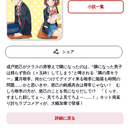
小説一覧
シェア
成戸悠己がクラスの席替えで隣になったのは、“隣になった男子
は残らず告白（＋玉砕）してしまう”と噂される「隣の席キラ
ー」鷹月唯李。何かにつけてグイグイ来る唯李に陥落も時間の
問題……かと思いきや、悠己の鈍感具合は尋常じゃない！ む
しろ唯李の方が、悠己のことを気になりだして!? 「くっそ、
すました顔してぇ～。見てろよ見てろよ～……！」ネット発返
り討ちラブコメディが、大幅加筆で登場！
詳細に戻る