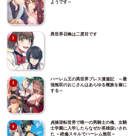
ようです～
異世界召喚は二度目です
2
ハーレム王の異世界プレス漫遊記 ～最
3
強無双のおじさんはあらゆる種族を嫁に
する～
貞操逆転世界で唯一の男騎士の俺、女騎
4
士学園に入学したらなぜか英雄扱いされ
た ～絶倫スキルでハーレム無双～