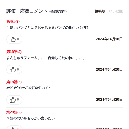
評価・応援コメント
投稿順
/
いいね順
(全3673件)
第4話(3)
可愛いパンツとは？お子ちゃまパンツの事かい？(笑)
0
2024年04月18日
第18話(2)
まんじゅうフォーム、、、自覚してたのね、、、、
0
2024年04月20日
第18話(3)
ﾊﾅｼﾞﾛｻﾞｧﾝ!ﾅｽﾞｪﾐﾃﾞﾙﾝﾃﾞｨｴｽﾞ!
0
2024年04月20日
第20話(3)
３話の問いをもっかい言いたい