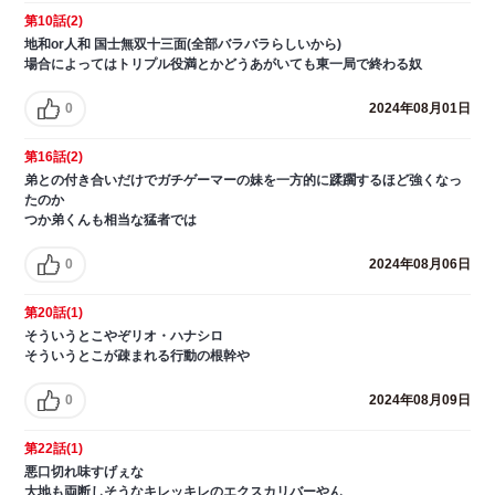
第10話(2)
地和or人和 国士無双十三面(全部バラバラらしいから)
場合によってはトリプル役満とかどうあがいても東一局で終わる奴
0
2024年08月01日
第16話(2)
弟との付き合いだけでガチゲーマーの妹を一方的に蹂躙するほど強くなっ
たのか
つか弟くんも相当な猛者では
0
2024年08月06日
第20話(1)
そういうとこやぞリオ・ハナシロ
そういうとこが疎まれる行動の根幹や
0
2024年08月09日
第22話(1)
悪口切れ味すげぇな
大地も両断しそうなキレッキレのエクスカリバーやん