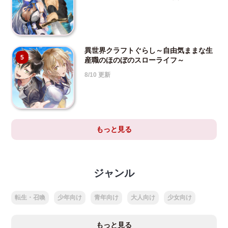
異世界クラフトぐらし～自由気ままな生
5
産職のほのぼのスローライフ～
8/10 更新
もっと見る
ジャンル
転生・召喚
少年向け
青年向け
大人向け
少女向け
もっと見る