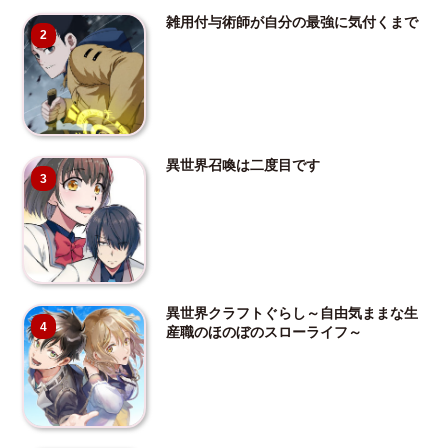
雑用付与術師が自分の最強に気付くまで
2
異世界召喚は二度目です
3
異世界クラフトぐらし～自由気ままな生
4
産職のほのぼのスローライフ～