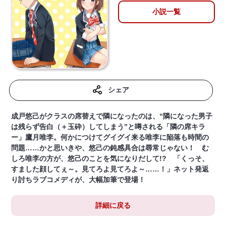
小説一覧
シェア
成戸悠己がクラスの席替えで隣になったのは、“隣になった男子
は残らず告白（＋玉砕）してしまう”と噂される「隣の席キラ
ー」鷹月唯李。何かにつけてグイグイ来る唯李に陥落も時間の
問題……かと思いきや、悠己の鈍感具合は尋常じゃない！ む
しろ唯李の方が、悠己のことを気になりだして!? 「くっそ、
すました顔してぇ～。見てろよ見てろよ～……！」ネット発返
り討ちラブコメディが、大幅加筆で登場！
詳細に戻る