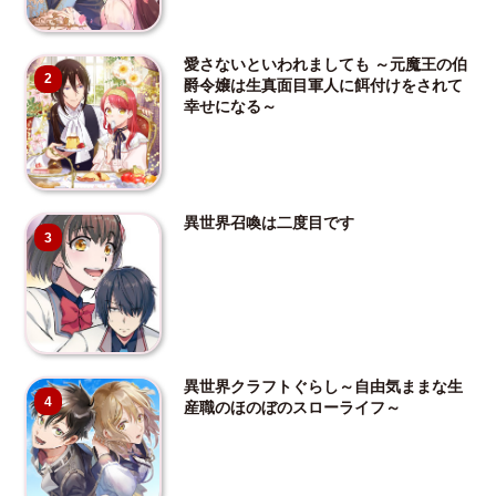
愛さないといわれましても ～元魔王の伯
2
爵令嬢は生真面目軍人に餌付けをされて
幸せになる～
異世界召喚は二度目です
3
異世界クラフトぐらし～自由気ままな生
4
産職のほのぼのスローライフ～