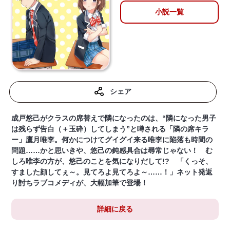
小説一覧
シェア
成戸悠己がクラスの席替えで隣になったのは、“隣になった男子
は残らず告白（＋玉砕）してしまう”と噂される「隣の席キラ
ー」鷹月唯李。何かにつけてグイグイ来る唯李に陥落も時間の
問題……かと思いきや、悠己の鈍感具合は尋常じゃない！ む
しろ唯李の方が、悠己のことを気になりだして!? 「くっそ、
すました顔してぇ～。見てろよ見てろよ～……！」ネット発返
り討ちラブコメディが、大幅加筆で登場！
詳細に戻る