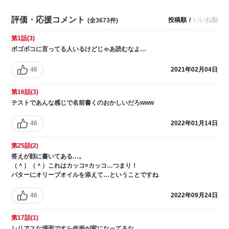
評価・応援コメント
投稿順
/
いいね順
(全3673件)
第1話(3)
ボゴボコに言ってる人いるけどじゃあ読むなよ…
46
2021年02月04日
第16話(3)
テストであんな感じで名前書くのおかしいだろwww
46
2022年01月14日
第25話(2)
答えが顔に書いてある…。
（＾）（＾）これはカッコ×カッコ…つまり！
バターにオリーブオイルを添えて…ということですね
46
2022年09月24日
第17話(1)
シリアスな場面ですら作画が変になってるな