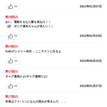
44
2021年01月07日
第19話(2)
おい、運動するなら髪を束ねろ！！
（訳 ポニテ凛央ちゃんが見たい！）
44
2022年02月24日
第24話(1)
SuikaTシャツ＝浴衣 ←ここテストに出るよ
44
2022年08月25日
第17話(1)
ギャグ漫画かよ(ギャグ漫画だよ)
44
2022年01月27日
第17話(2)
作者はファ○コンになんの恨みが有るんだ、、、