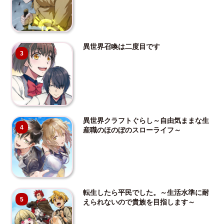
異世界召喚は二度目です
3
異世界クラフトぐらし～自由気ままな生
4
産職のほのぼのスローライフ～
転生したら平民でした。～生活水準に耐
5
えられないので貴族を目指します～