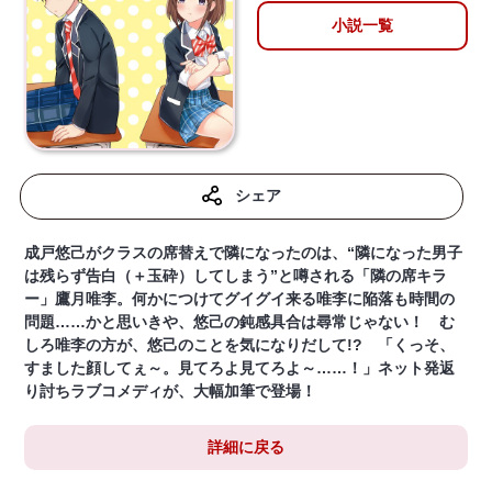
小説一覧
シェア
成戸悠己がクラスの席替えで隣になったのは、“隣になった男子
は残らず告白（＋玉砕）してしまう”と噂される「隣の席キラ
ー」鷹月唯李。何かにつけてグイグイ来る唯李に陥落も時間の
問題……かと思いきや、悠己の鈍感具合は尋常じゃない！ む
しろ唯李の方が、悠己のことを気になりだして!? 「くっそ、
すました顔してぇ～。見てろよ見てろよ～……！」ネット発返
り討ちラブコメディが、大幅加筆で登場！
詳細に戻る