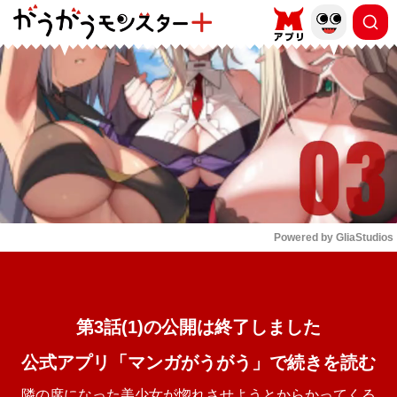
もっと読む
arrow_forward_ios
Powered by 
GliaStudios
Mute
第3話(1)の公開は終了しました
公式アプリ「マンガがうがう」で続きを読む
隣の席になった美少女が惚れさせようとからかってくる