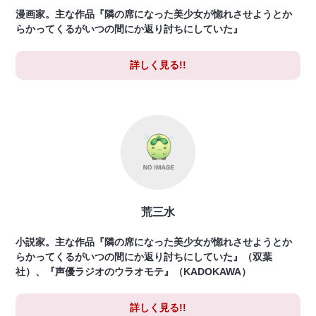
漫画家。主な作品『隣の席になった美少女が惚れさせようとか
らかってくるがいつの間にか返り討ちにしていた』
詳しく見る!!
荒三水
小説家。主な作品『隣の席になった美少女が惚れさせようとか
らかってくるがいつの間にか返り討ちにしていた』（双葉
社）、『声優ラジオのウラオモテ』（KADOKAWA）
詳しく見る!!