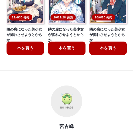
20/6/30 発売
21/6/30 発売
20/12/28 発売
隣の席になった美少女
隣の席になった美少女
隣の席になった美少女
が惚れさせようとから
が惚れさせようとから
が惚れさせようとから
か…
か…
か…
本を買う
本を買う
本を買う
宮古蜂