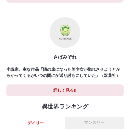
さばみぞれ
小説家。主な作品『隣の席になった美少女が惚れさせようとか
らかってくるがいつの間にか返り討ちにしていた』（双葉社）
詳しく見る!!
異世界ランキング
マンスリー
デイリー