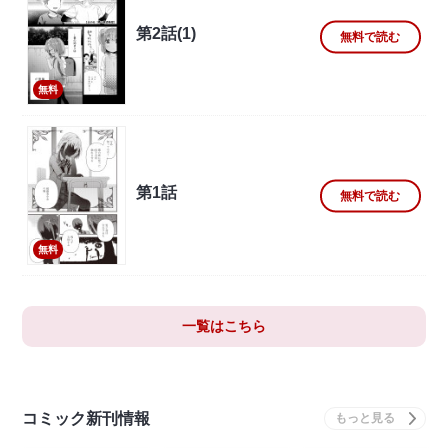
第2話(1)
無料で読む
無料
第1話
無料で読む
無料
一覧はこちら
コミック新刊情報