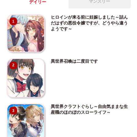
マンスリー
デイリー
ヒロインが来る前に妊娠しました～詰ん
1
だはずの悪役令嬢ですが、どうやら違う
ようです～
異世界召喚は二度目です
2
異世界クラフトぐらし～自由気ままな生
3
産職のほのぼのスローライフ～