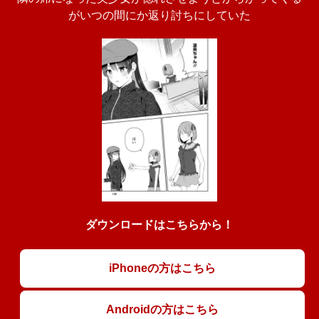
がいつの間にか返り討ちにしていた
ダウンロードはこちらから！
iPhoneの方はこちら
Androidの方はこちら