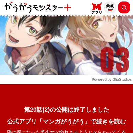
もっと読む
arrow_forward_ios
Powered by 
GliaStudios
Mute
第20話(2)の公開は終了しました
公式アプリ「マンガがうがう」で続きを読む
隣の席になった美少女が惚れさせようとからかってくる