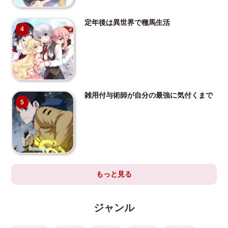
定年後は異世界で種馬生活
4
雑用付与術師が自分の最強に気付くまで
5
もっと見る
ジャンル