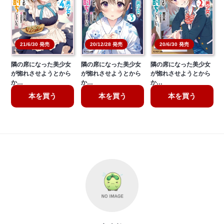
20/6/30 発売
21/6/30 発売
20/12/28 発売
隣の席になった美少女
隣の席になった美少女
隣の席になった美少女
が惚れさせようとから
が惚れさせようとから
が惚れさせようとから
か…
か…
か…
本を買う
本を買う
本を買う