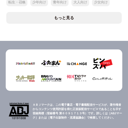
転生・召喚
少年向け
青年向け
大人向け
少女向け
もっと見る
ＡＢＪマークは、この電子書店・電子書籍配信サービスが、著作権者
からコンテンツ使用許諾を得た正規版配信サービスであることを示す
登録商標（登録番号 第６０９１７１３号）です。詳しくは［ABJマー
ク］または［電子出版制作・流通協議会］で検索してください。