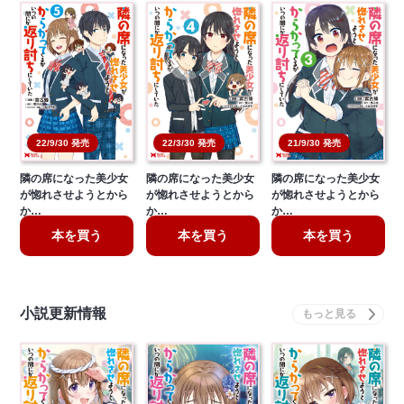
22/9/30 発売
22/3/30 発売
21/9/30 発売
隣の席になった美少女
隣の席になった美少女
隣の席になった美少女
が惚れさせようとから
が惚れさせようとから
が惚れさせようとから
か…
か…
か…
本を買う
本を買う
本を買う
小説更新情報