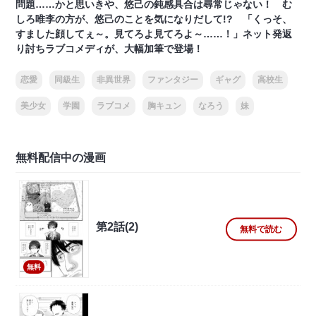
問題……かと思いきや、悠己の鈍感具合は尋常じゃない！ む
しろ唯李の方が、悠己のことを気になりだして!? 「くっそ、
すました顔してぇ～。見てろよ見てろよ～……！」ネット発返
り討ちラブコメディが、大幅加筆で登場！
恋愛
同級生
非異世界
ファンタジー
ギャグ
高校生
美少女
学園
ラブコメ
胸キュン
なろう
妹
無料配信中の漫画
第2話(2)
無料で読む
無料