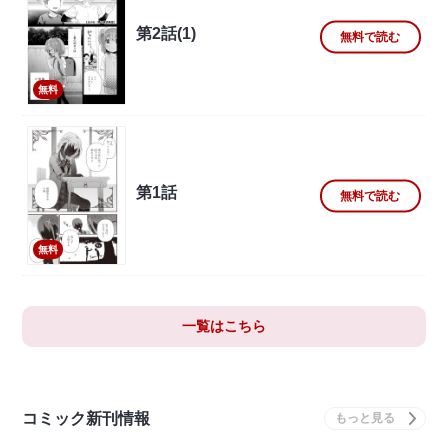
第2話(1)
無料で読む
無料
第1話
無料で読む
無料
一覧はこちら
コミック新刊情報