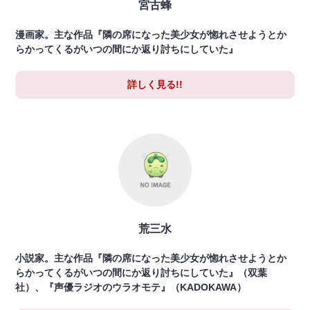
宮古蜂
漫画家。主な作品『隣の席になった美少女が惚れさせようとか
らかってくるがいつの間にか返り討ちにしていた』
詳しく見る!!
荒三水
小説家。主な作品『隣の席になった美少女が惚れさせようとか
らかってくるがいつの間にか返り討ちにしていた』（双葉
社）、『声優ラジオのウラオモテ』（KADOKAWA）