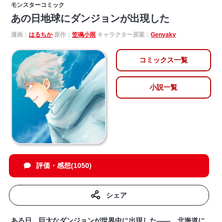
モンスターコミック
あの日地球にダンジョンが出現した
漫画：
はるちか
原作：
笠鳴小雨
キャラクター原案：
Genyaky
コミックス一覧
小説一覧
評価・感想(1050)
シェア
ある日、巨大なダンジョンが世界中に出現した――。北海道に