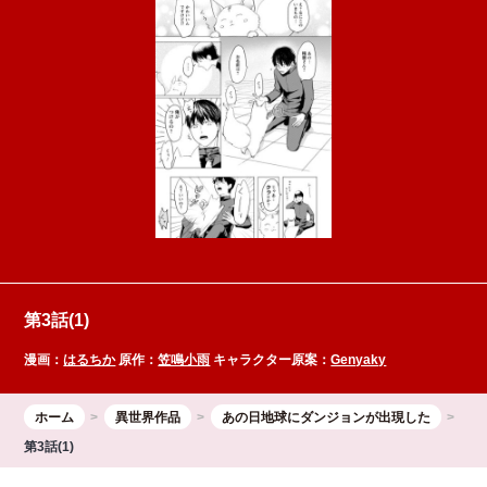
第3話(1)
漫画：
はるちか
原作：
笠鳴小雨
キャラクター原案：
Genyaky
ホーム
異世界作品
あの日地球にダンジョンが出現した
第3話(1)