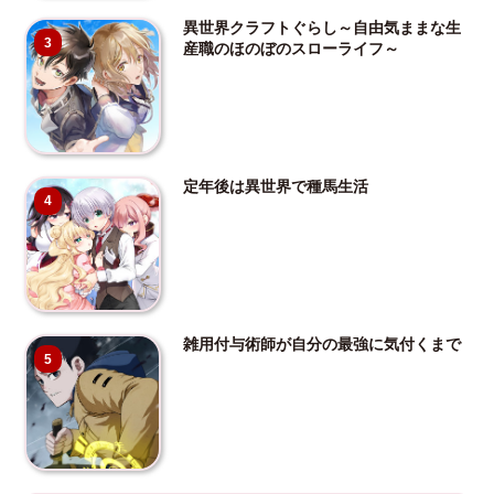
異世界クラフトぐらし～自由気ままな生
3
産職のほのぼのスローライフ～
定年後は異世界で種馬生活
4
雑用付与術師が自分の最強に気付くまで
5