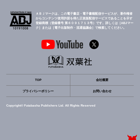
ＡＢＪマークは、この電子書店・電子書籍配信サービスが、著作権者
からコンテンツ使用許諾を得た正規版配信サービスであることを示す
登録商標（登録番号 第６０９１７１３号）です。詳しくは［ABJマー
ク］または［電子出版制作・流通協議会］で検索してください。
TOP
会社概要
プライバシーポリシー
お問い合わせ
Copyright© Futabasha Publishers Ltd. All Rights Reserved