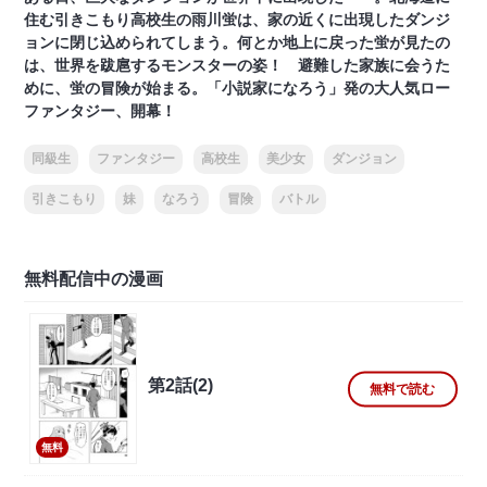
住む引きこもり高校生の雨川蛍は、家の近くに出現したダンジ
ョンに閉じ込められてしまう。何とか地上に戻った蛍が見たの
は、世界を跋扈するモンスターの姿！ 避難した家族に会うた
めに、蛍の冒険が始まる。「小説家になろう」発の大人気ロー
ファンタジー、開幕！
同級生
ファンタジー
高校生
美少女
ダンジョン
引きこもり
妹
なろう
冒険
バトル
無料配信中の漫画
第2話(2)
無料で読む
無料