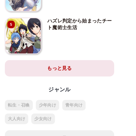
ハズレ判定から始まったチー
5
ト魔術士生活
もっと見る
ジャンル
転生・召喚
少年向け
青年向け
大人向け
少女向け