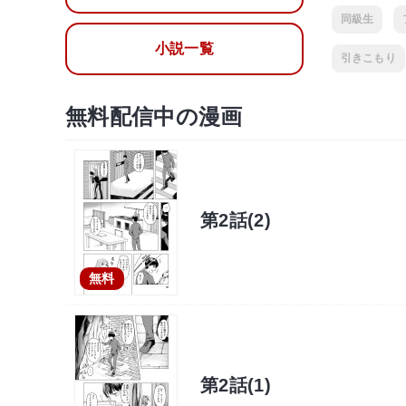
同級生
小説一覧
引きこもり
無料配信中の漫画
第2話(2)
無料
第2話(1)