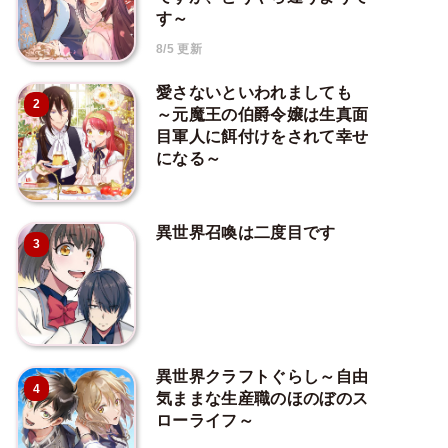
す～
8/5 更新
愛さないといわれましても
2
～元魔王の伯爵令嬢は生真面
目軍人に餌付けをされて幸せ
になる～
異世界召喚は二度目です
3
異世界クラフトぐらし～自由
4
気ままな生産職のほのぼのス
ローライフ～