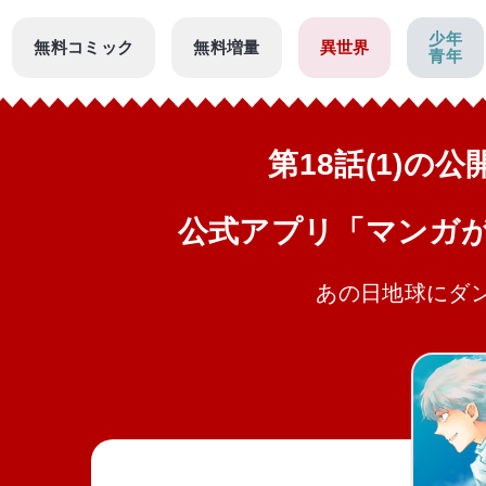
少年
無料コミック
無料増量
異世界
青年
第18話(1)の
公式アプリ「マンガ
あの日地球にダ