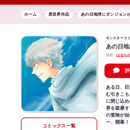
ホーム
異世界作品
あの日地球にダンジョン
モンスターコ
あの日地
漫画：
はるち
評
ある日、巨
む引きこも
に閉じ込め
界を跋扈す
の冒険が始
ー、開幕！
コミックス一覧