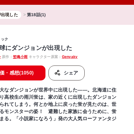
が出現した
第18話(1)
ミック
球にダンジョンが出現した
か
原作：
笠鳴小雨
キャラクター原案：
Genyaky
価・感想(1050)
シェア
大なダンジョンが世界中に出現した――。北海道に住
り高校生の雨川蛍は、家の近くに出現したダンジョン
られてしまう。何とか地上に戻った蛍が見たのは、世
るモンスターの姿！ 避難した家族に会うために、蛍
まる。「小説家になろう」発の大人気ローファンタジ