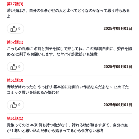
第17話(3)
若い頃はさ、自分の仕事が他の人と比べてどうなのかなって思う時もある
よ
0
2025年09月01日
第52話(1)
こっちの白紙に 名前と判子を試しで押してね。この捨印(自由に、委任を認
める)に判子をお願いします。なヤバイ詐欺紛いも注意
0
2025年09月01日
第51話(3)
野球が終わったら やっぱり 基本的には面白い作品なんだよな～ 止めてた
コミック買いを始めるか悩むぜ
0
2025年09月01日
第51話(1)
貴族ってのは 本来 何も持つ物がなく、誇れる物が無さすぎて、自分の血
が！尊いと思い込んだ事から始まってるから仕方ない思考