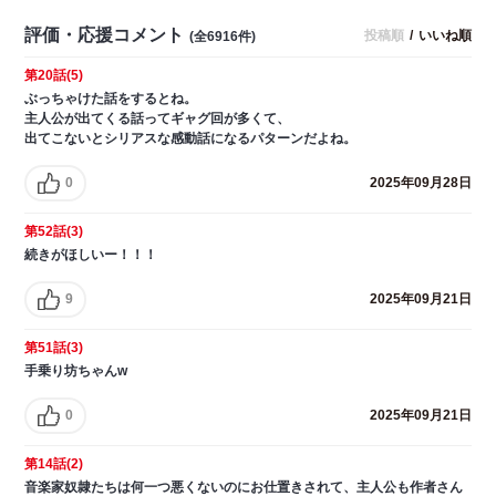
評価・応援コメント
投稿順
/
いいね順
(全6916件)
第20話(5)
ぶっちゃけた話をするとね。
主人公が出てくる話ってギャグ回が多くて、
出てこないとシリアスな感動話になるパターンだよね。
0
2025年09月28日
第52話(3)
続きがほしいー！！！
9
2025年09月21日
第51話(3)
手乗り坊ちゃんw
0
2025年09月21日
第14話(2)
音楽家奴隷たちは何一つ悪くないのにお仕置きされて、主人公も作者さん