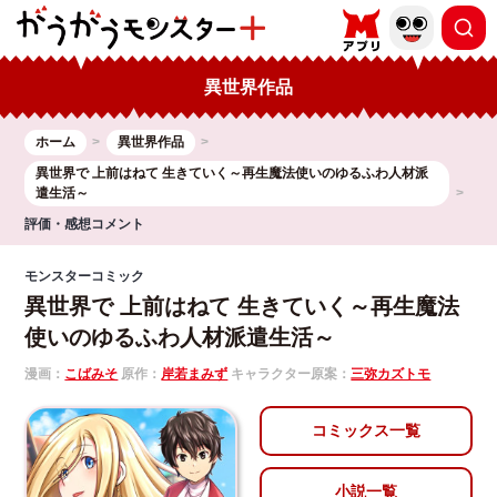
異世界作品
ホーム
異世界作品
異世界で 上前はねて 生きていく～再生魔法使いのゆるふわ人材派
遣生活～
評価・感想コメント
モンスターコミック
異世界で 上前はねて 生きていく～再生魔法
使いのゆるふわ人材派遣生活～
漫画：
こばみそ
原作：
岸若まみず
キャラクター原案：
三弥カズトモ
コミックス一覧
小説一覧