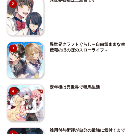
2
異世界クラフトぐらし～自由気ままな生
3
産職のほのぼのスローライフ～
定年後は異世界で種馬生活
4
雑用付与術師が自分の最強に気付くまで