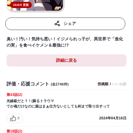
26/6/9 更新
シェア
臭い！汚い！気持ち悪い！イジメられっ子が、異世界で「進化
の実」を食べイケメン＆最強に!?
詳細に戻る
評価・応援コメント
投稿順
/
いいね順
(全2746件)
第43話(2)
光線級だと？！(蘇るトラウマ
てか魂だけなのに服はまぁ仕方ないとしても剣まで取り出すって
0
2024年04月16日
第18話(2)