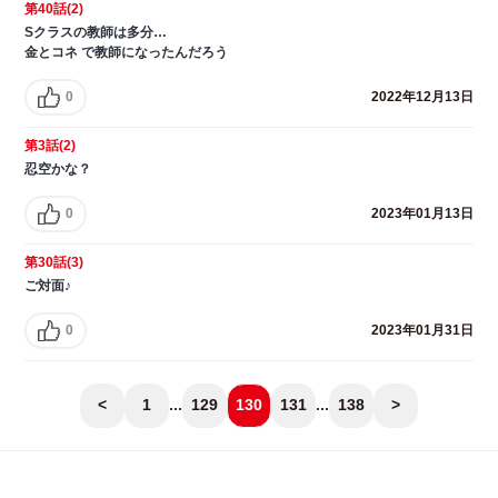
第40話(2)
Sクラスの教師は多分…
金とコネ で教師になったんだろう
0
2022年12月13日
第3話(2)
忍空かな？
0
2023年01月13日
第30話(3)
ご対面♪
0
2023年01月31日
<
1
...
129
130
131
...
138
>