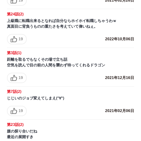
19
2021年02月26日
第24話(2)
上級職に転職出来るとなれば自分ならホイホイ転職しちゃうわｗ
真面目に背負うものの重たさを考えていて偉いねぇ。
19
2022年10月06日
第3話(1)
距離を取るでもなくその場で立ち話
空気を読んで目の前の人間を襲わず待ってくれるドラゴン
19
2021年12月16日
第7話(2)
じじいのジョブ変えてしまえ(°∀°)
19
2021年02月06日
第23話(2)
腹の探り合いだね
最近の展開すき