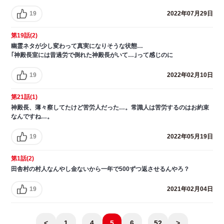
19
2022年07月29日
第19話(2)
幽霊ネタが少し変わって真実になりそうな状態…
｢神殿長室には昔過労で倒れた神殿長がいて…｣って感じのに
19
2022年02月10日
第21話(1)
神殿長、薄々察してたけど苦労人だった…。常識人は苦労するのはお約束
なんですね…。
19
2022年05月19日
第1話(2)
田舎村の村人なんやし金ないから一年で500ずつ返させるんやろ？
19
2021年02月04日
<
1
...
4
5
6
...
52
>