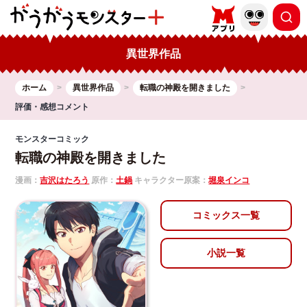
異世界作品
ホーム
異世界作品
転職の神殿を開きました
評価・感想コメント
モンスターコミック
転職の神殿を開きました
漫画：
吉沢はたろう
原作：
土鍋
キャラクター原案：
堀泉インコ
コミックス一覧
小説一覧