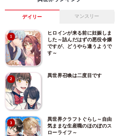
マンスリー
デイリー
ヒロインが来る前に妊娠しま
1
した～詰んだはずの悪役令嬢
ですが、どうやら違うようで
す～
異世界召喚は二度目です
2
異世界クラフトぐらし～自由
3
気ままな生産職のほのぼのス
ローライフ～