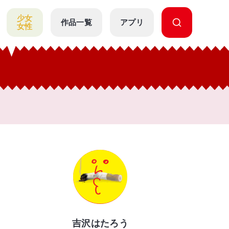
少女
作品一覧
アプリ
女性
吉沢はたろう