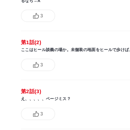
るなら→A
3
第1話(2)
ここはヒール談義の場か。未舗装の地面をヒールで歩けば
3
第2話(3)
え、、、、、ページミス？
3