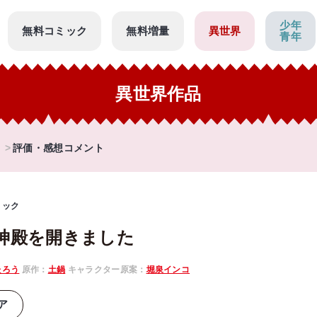
少年
無料コミック
無料増量
異世界
青年
異世界作品
評価・感想コメント
ミック
神殿を開きました
たろう
原作：
土鍋
キャラクター原案：
堀泉インコ
ア