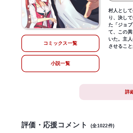
村人として
り、決して
た「ジョブ
て、この異
いた。主人
コミックス一覧
させること
小説一覧
詳
評価・応援コメント
(全1022件)