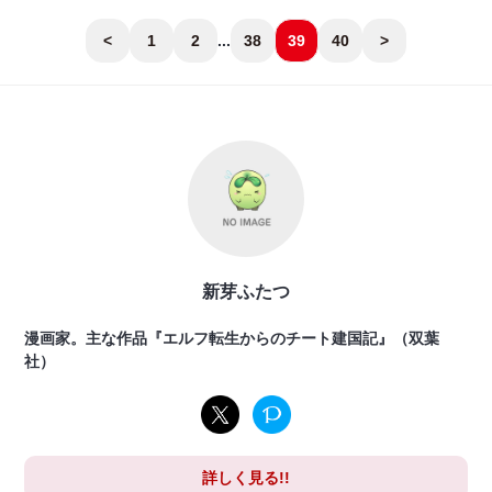
<
1
2
...
38
39
40
>
新芽ふたつ
漫画家。主な作品『エルフ転生からのチート建国記』（双葉
社）
詳しく見る!!