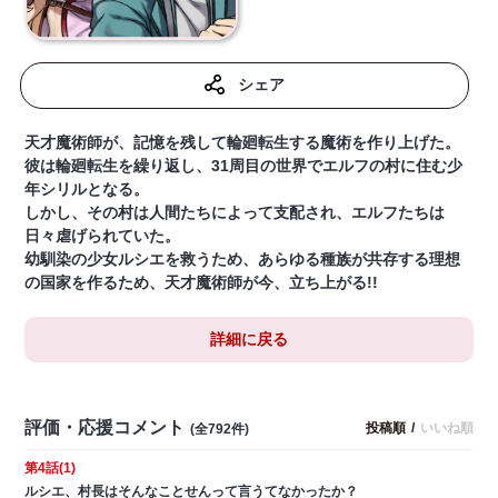
シェア
天才魔術師が、記憶を残して輪廻転生する魔術を作り上げた。
彼は輪廻転生を繰り返し、31周目の世界でエルフの村に住む少
年シリルとなる。
しかし、その村は人間たちによって支配され、エルフたちは
日々虐げられていた。
幼馴染の少女ルシエを救うため、あらゆる種族が共存する理想
の国家を作るため、天才魔術師が今、立ち上がる!!
詳細に戻る
評価・応援コメント
投稿順
/
いいね順
(全792件)
第4話(1)
ルシエ、村長はそんなことせんって言うてなかったか？