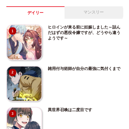
マンスリー
デイリー
ヒロインが来る前に妊娠しました～詰ん
1
だはずの悪役令嬢ですが、どうやら違う
ようです～
雑用付与術師が自分の最強に気付くまで
2
異世界召喚は二度目です
3