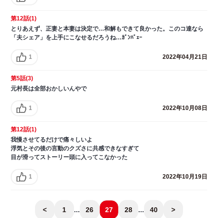
第12話(1)
とりあえず、正妻と本妻は決定で…和解もできて良かった。このコ達なら
「夫シェア」を上手にこなせるだろうね…ｶﾞﾝﾊﾞｪｰ
1
2022年04月21日
第5話(3)
元村長は全部おかしいんやで
1
2022年10月08日
第12話(1)
我慢させてるだけで痛々しいよ
浮気とその後の言動のクズさに共感できなすぎて
目が滑ってストーリー頭に入ってこなかった
1
2022年10月19日
<
1
...
26
27
28
...
40
>