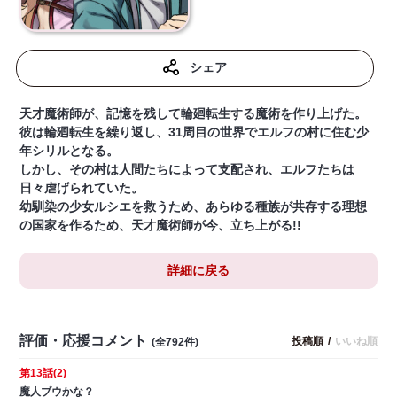
シェア
天才魔術師が、記憶を残して輪廻転生する魔術を作り上げた。
彼は輪廻転生を繰り返し、31周目の世界でエルフの村に住む少
年シリルとなる。
しかし、その村は人間たちによって支配され、エルフたちは
日々虐げられていた。
幼馴染の少女ルシエを救うため、あらゆる種族が共存する理想
の国家を作るため、天才魔術師が今、立ち上がる!!
詳細に戻る
評価・応援コメント
投稿順
/
いいね順
(全792件)
第13話(2)
魔人ブウかな？