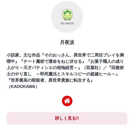
月夜涙
小説家。主な作品『そのおっさん、異世界で二周目プレイを満
喫中』『チート魔術で運命をねじ伏せる』『お菓子職人の成り
上がり～天才パティシエの領地経営～』（双葉社）／『回復術
士のやり直し ～即死魔法とスキルコピーの超越ヒール～』
『世界最高の暗殺者、異世界貴族に転生する』
（KADOKAWA）
詳しく見る!!