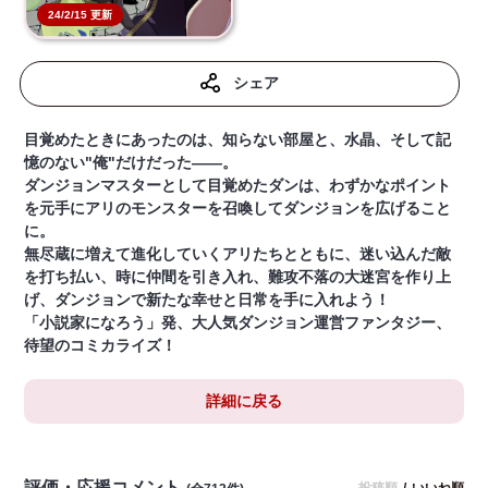
24/2/15 更新
シェア
目覚めたときにあったのは、知らない部屋と、水晶、そして記
憶のない"俺"だけだった——。
ダンジョンマスターとして目覚めたダンは、わずかなポイント
を元手にアリのモンスターを召喚してダンジョンを広げること
に。
無尽蔵に増えて進化していくアリたちとともに、迷い込んだ敵
を打ち払い、時に仲間を引き入れ、難攻不落の大迷宮を作り上
げ、ダンジョンで新たな幸せと日常を手に入れよう！
「小説家になろう」発、大人気ダンジョン運営ファンタジー、
待望のコミカライズ！
詳細に戻る
評価・応援コメント
投稿順
/
いいね順