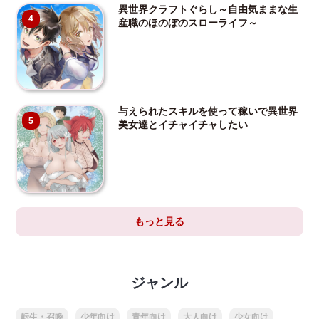
異世界クラフトぐらし～自由気ままな生
4
産職のほのぼのスローライフ～
与えられたスキルを使って稼いで異世界
5
美女達とイチャイチャしたい
もっと見る
ジャンル
転生・召喚
少年向け
青年向け
大人向け
少女向け