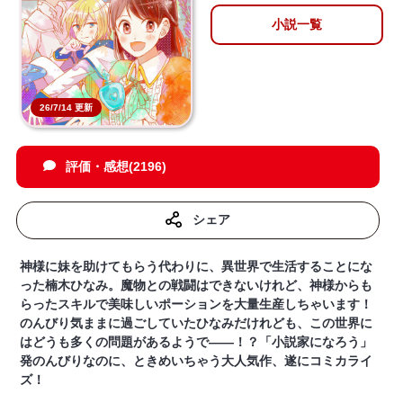
小説一覧
26/7/14 更新
評価・感想(2196)
シェア
神様に妹を助けてもらう代わりに、異世界で生活することにな
った楠木ひなみ。魔物との戦闘はできないけれど、神様からも
らったスキルで美味しいポーションを大量生産しちゃいます！
のんびり気ままに過ごしていたひなみだけれども、この世界に
はどうも多くの問題があるようで――！？‎「小説家になろう」
発のんびりなのに、ときめいちゃう大人気作、遂にコミカライ
ズ！‎