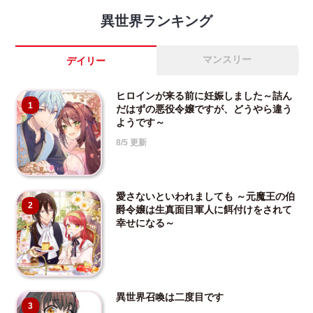
異世界ランキング
マンスリー
デイリー
ヒロインが来る前に妊娠しました～詰ん
1
だはずの悪役令嬢ですが、どうやら違う
ようです～
8/5 更新
愛さないといわれましても ～元魔王の伯
2
爵令嬢は生真面目軍人に餌付けをされて
幸せになる～
異世界召喚は二度目です
3