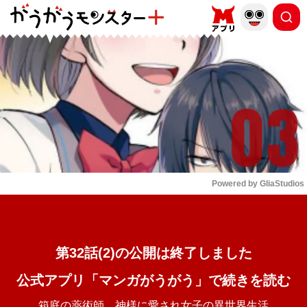
もっと読む
arrow_forward_ios
Powered by 
GliaStudios
Mute
第32話(2)の公開は終了しました
公式アプリ「マンガがうがう」で続きを読む
箱庭の薬術師 神様に愛され女子の異世界生活