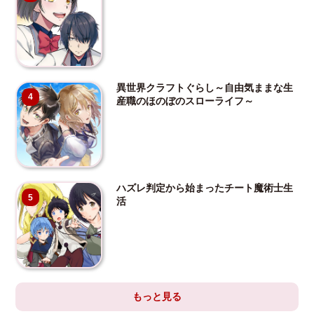
異世界クラフトぐらし～自由気ままな生
4
産職のほのぼのスローライフ～
ハズレ判定から始まったチート魔術士生
5
活
もっと見る