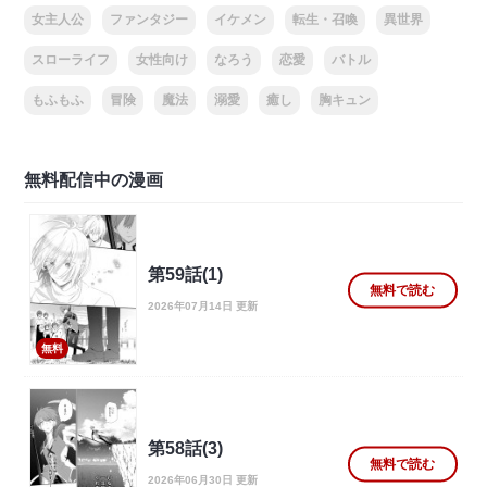
女主人公
ファンタジー
イケメン
転生・召喚
異世界
スローライフ
女性向け
なろう
恋愛
バトル
もふもふ
冒険
魔法
溺愛
癒し
胸キュン
無料配信中の漫画
第59話(1)
無料で読む
2026年07月14日 更新
無料
第58話(3)
無料で読む
2026年06月30日 更新