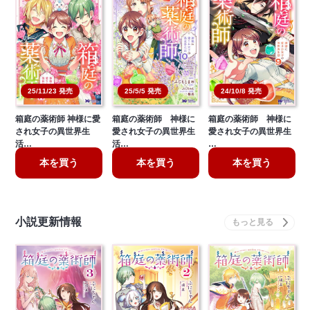
25/11/23 発売
25/5/5 発売
24/10/8 発売
箱庭の薬術師 神様に愛
箱庭の薬術師 神様に
箱庭の薬術師 神様に
され女子の異世界生
愛され女子の異世界生
愛され女子の異世界生
活…
活…
…
本を買う
本を買う
本を買う
小説更新情報