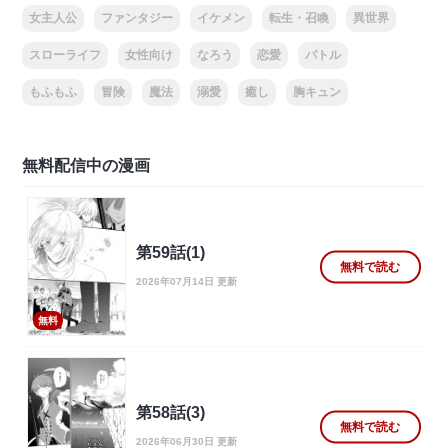
女主人公
ファンタジー
イケメン
転生・召喚
異世界
スローライフ
女性向け
なろう
恋愛
バトル
もふもふ
冒険
魔法
溺愛
癒し
胸キュン
無料配信中の漫画
第59話(1)
無料で読む
2026年07月14日 更新
無料
第58話(3)
無料で読む
2026年06月30日 更新