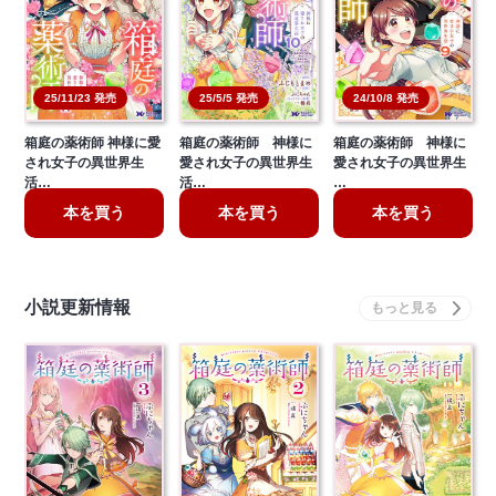
25/11/23 発売
25/5/5 発売
24/10/8 発売
箱庭の薬術師 神様に愛
箱庭の薬術師 神様に
箱庭の薬術師 神様に
され女子の異世界生
愛され女子の異世界生
愛され女子の異世界生
活…
活…
…
本を買う
本を買う
本を買う
小説更新情報