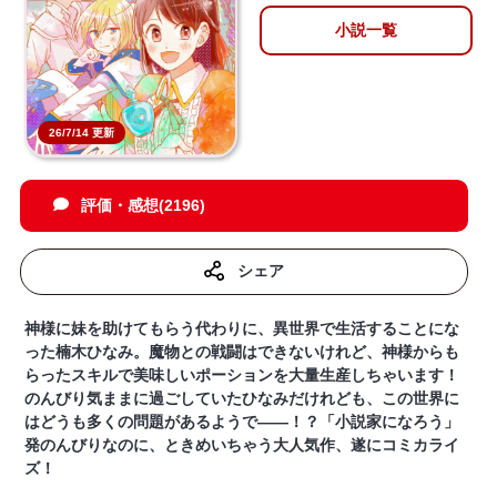
小説一覧
26/7/14 更新
評価・感想(2196)
シェア
神様に妹を助けてもらう代わりに、異世界で生活することにな
った楠木ひなみ。魔物との戦闘はできないけれど、神様からも
らったスキルで美味しいポーションを大量生産しちゃいます！
のんびり気ままに過ごしていたひなみだけれども、この世界に
はどうも多くの問題があるようで――！？‎「小説家になろう」
発のんびりなのに、ときめいちゃう大人気作、遂にコミカライ
ズ！‎