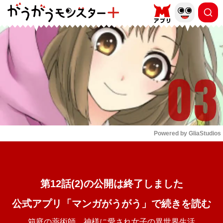
もっと読む
arrow_forward_ios
Powered by 
GliaStudios
Mute
第12話(2)の公開は終了しました
公式アプリ「マンガがうがう」で続きを読む
箱庭の薬術師 神様に愛され女子の異世界生活