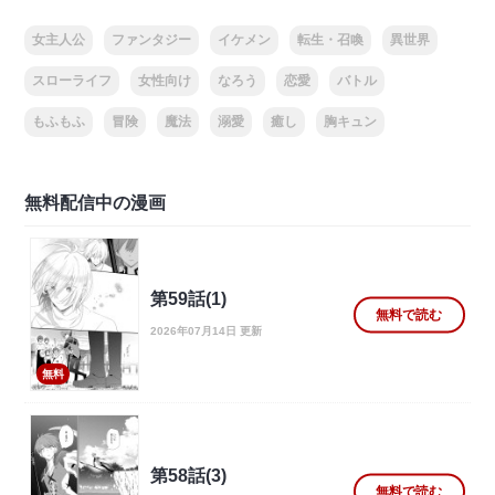
女主人公
ファンタジー
イケメン
転生・召喚
異世界
スローライフ
女性向け
なろう
恋愛
バトル
もふもふ
冒険
魔法
溺愛
癒し
胸キュン
無料配信中の漫画
第59話(1)
無料で読む
2026年07月14日 更新
無料
第58話(3)
無料で読む