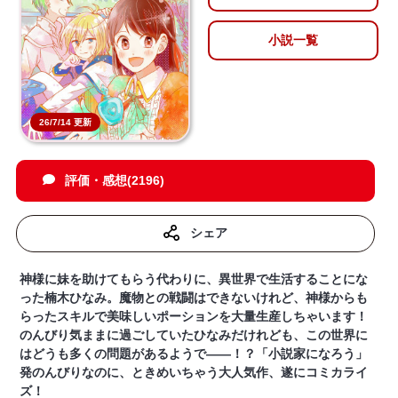
小説一覧
26/7/14 更新
評価・感想(2196)
シェア
神様に妹を助けてもらう代わりに、異世界で生活することにな
った楠木ひなみ。魔物との戦闘はできないけれど、神様からも
らったスキルで美味しいポーションを大量生産しちゃいます！
のんびり気ままに過ごしていたひなみだけれども、この世界に
はどうも多くの問題があるようで――！？‎「小説家になろう」
発のんびりなのに、ときめいちゃう大人気作、遂にコミカライ
ズ！‎