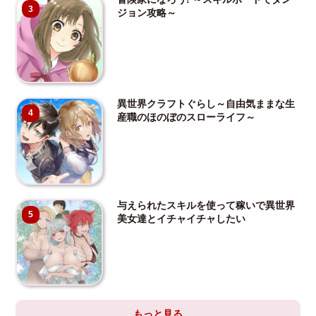
3
ジョン攻略～
異世界クラフトぐらし～自由気ままな生
4
産職のほのぼのスローライフ～
与えられたスキルを使って稼いで異世界
5
美女達とイチャイチャしたい
もっと見る