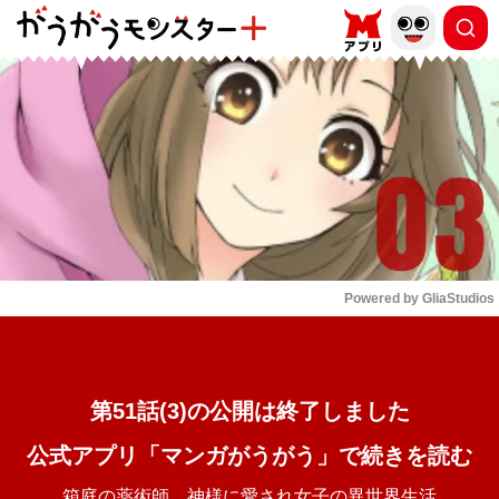
もっと読む
arrow_forward_ios
Powered by 
GliaStudios
Mute
第51話(3)の公開は終了しました
公式アプリ「マンガがうがう」で続きを読む
箱庭の薬術師 神様に愛され女子の異世界生活