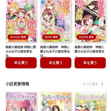
25/11/23 発売
25/5/5 発売
24/10/8 発売
箱庭の薬術師 神様に愛
箱庭の薬術師 神様に
箱庭の薬術師 神様に
され女子の異世界生
愛され女子の異世界生
愛され女子の異世界生
活…
活…
…
本を買う
本を買う
本を買う
小説更新情報