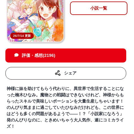
小説一覧
26/7/14 更新
評価・感想(2196)
シェア
神様に妹を助けてもらう代わりに、異世界で生活することにな
った楠木ひなみ。魔物との戦闘はできないけれど、神様からも
らったスキルで美味しいポーションを大量生産しちゃいます！
のんびり気ままに過ごしていたひなみだけれども、この世界に
はどうも多くの問題があるようで――！？‎「小説家になろう」
発のんびりなのに、ときめいちゃう大人気作、遂にコミカライ
ズ！‎