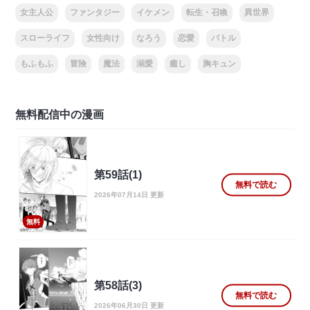
女主人公
ファンタジー
イケメン
転生・召喚
異世界
スローライフ
女性向け
なろう
恋愛
バトル
もふもふ
冒険
魔法
溺愛
癒し
胸キュン
無料配信中の漫画
第59話(1)
無料で読む
2026年07月14日 更新
無料
第58話(3)
無料で読む
2026年06月30日 更新