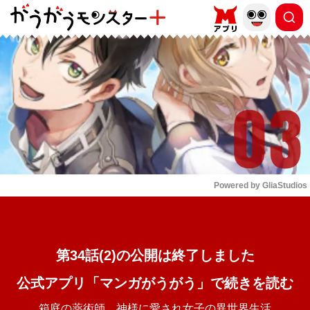
もっと読む
arrow_forward_ios
Powered by 
GliaStudios
Mute
第34話(2)の公開は終了しました
公式アプリ「マンガがうがう」で続きを読む
箱庭の薬術師 神様に愛され女子の異世界生活