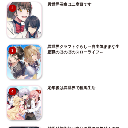
異世界召喚は二度目です
2
異世界クラフトぐらし～自由気ままな生
3
産職のほのぼのスローライフ～
定年後は異世界で種馬生活
4