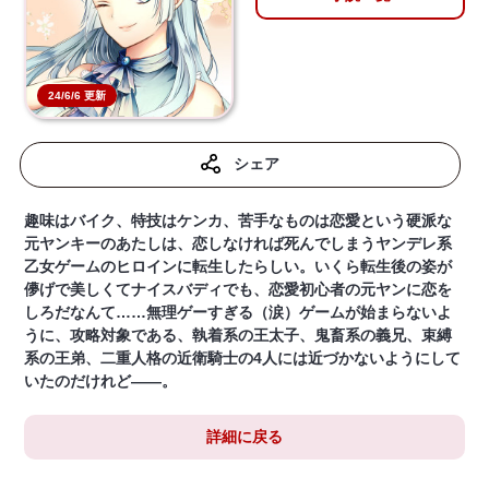
24/6/6 更新
シェア
趣味はバイク、特技はケンカ、苦手なものは恋愛という硬派な
元ヤンキーのあたしは、恋しなければ死んでしまうヤンデレ系
乙女ゲームのヒロインに転生したらしい。いくら転生後の姿が
儚げで美しくてナイスバディでも、恋愛初心者の元ヤンに恋を
しろだなんて……無理ゲーすぎる（涙）ゲームが始まらないよ
うに、攻略対象である、執着系の王太子、鬼畜系の義兄、束縛
系の王弟、二重人格の近衛騎士の4人には近づかないようにして
いたのだけれど――。
詳細に戻る