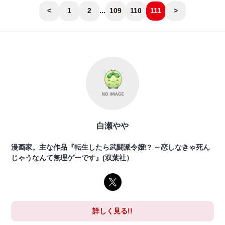
<
1
2
...
109
110
111
>
白瀬やや
漫画家。主な作品『転生したら武闘派令嬢!? ～恋しなきゃ死ん
じゃうなんて無理ゲーです』(双葉社）
詳しく見る!!