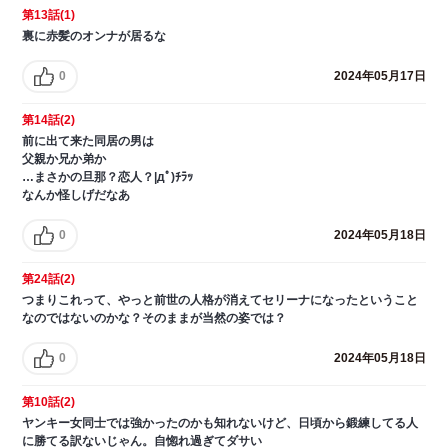
第13話(1)
裏に赤髪のオンナが居るな
0
2024年05月17日
第14話(2)
前に出て来た同居の男は
父親か兄か弟か
…まさかの旦那？恋人？|дﾟ)ﾁﾗｯ
なんか怪しげだなあ
0
2024年05月18日
第24話(2)
つまりこれって、やっと前世の人格が消えてセリーナになったということ
なのではないのかな？そのままが当然の姿では？
0
2024年05月18日
第10話(2)
ヤンキー女同士では強かったのかも知れないけど、日頃から鍛練してる人
に勝てる訳ないじゃん。自惚れ過ぎてダサい