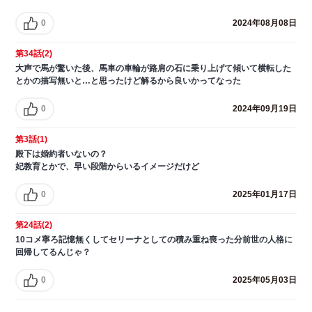
0
2024年08月08日
第34話(2)
大声で馬が驚いた後、馬車の車輪が路肩の石に乗り上げて傾いて横転した
とかの描写無いと…と思ったけど解るから良いかってなった
0
2024年09月19日
第3話(1)
殿下は婚約者いないの？
妃教育とかで、早い段階からいるイメージだけど
0
2025年01月17日
第24話(2)
10コメ寧ろ記憶無くしてセリーナとしての積み重ね喪った分前世の人格に
回帰してるんじゃ？
0
2025年05月03日