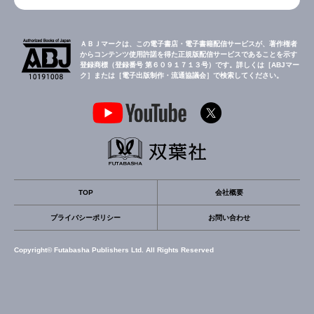
ＡＢＪマークは、この電子書店・電子書籍配信サービスが、著作権者
からコンテンツ使用許諾を得た正規版配信サービスであることを示す
登録商標（登録番号 第６０９１７１３号）です。詳しくは［ABJマー
ク］または［電子出版制作・流通協議会］で検索してください。
TOP
会社概要
プライバシーポリシー
お問い合わせ
Copyright© Futabasha Publishers Ltd. All Rights Reserved