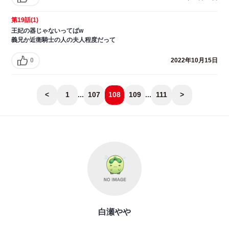
第19話(1)
王妃の器じゃないってばw
義兄か近衛騎士の人の夫人程度だって
0
2022年10月15日
<
1
...
107
108
109
...
111
>
白瀬やや