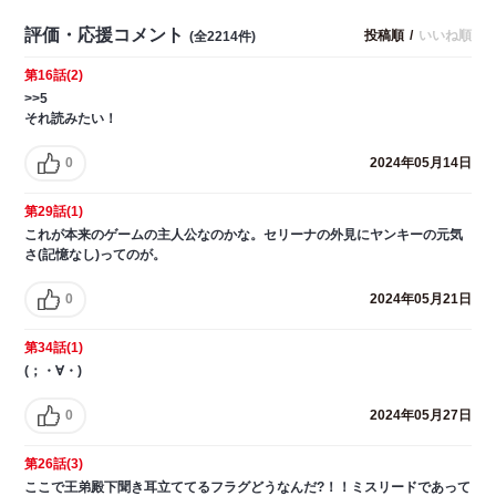
評価・応援コメント
投稿順
/
いいね順
(全2214件)
第16話(2)
>>5
それ読みたい！
0
2024年05月14日
第29話(1)
これが本来のゲームの主人公なのかな。セリーナの外見にヤンキーの元気
さ(記憶なし)ってのが。
0
2024年05月21日
第34話(1)
(；・∀・)
0
2024年05月27日
第26話(3)
ここで王弟殿下聞き耳立ててるフラグどうなんだ?！！ミスリードであって