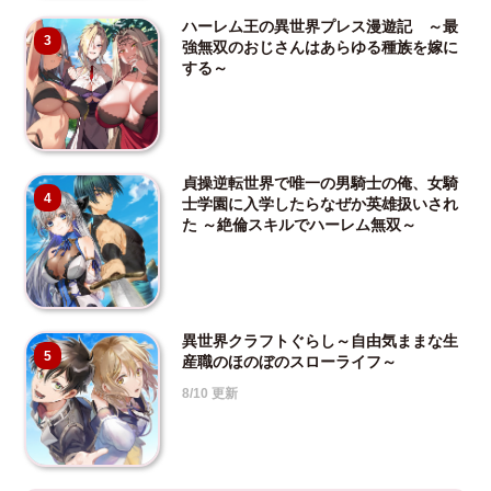
ハーレム王の異世界プレス漫遊記 ～最
3
強無双のおじさんはあらゆる種族を嫁に
する～
貞操逆転世界で唯一の男騎士の俺、女騎
4
士学園に入学したらなぜか英雄扱いされ
た ～絶倫スキルでハーレム無双～
異世界クラフトぐらし～自由気ままな生
5
産職のほのぼのスローライフ～
8/10 更新