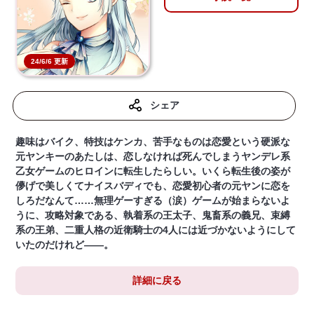
24/6/6 更新
シェア
趣味はバイク、特技はケンカ、苦手なものは恋愛という硬派な
元ヤンキーのあたしは、恋しなければ死んでしまうヤンデレ系
乙女ゲームのヒロインに転生したらしい。いくら転生後の姿が
儚げで美しくてナイスバディでも、恋愛初心者の元ヤンに恋を
しろだなんて……無理ゲーすぎる（涙）ゲームが始まらないよ
うに、攻略対象である、執着系の王太子、鬼畜系の義兄、束縛
系の王弟、二重人格の近衛騎士の4人には近づかないようにして
いたのだけれど――。
詳細に戻る