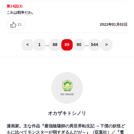
第14話(3)
これは戦争だわ。
21
2022年01月02日
<
1
...
88
89
90
...
544
>
オカザキトシノリ
漫画家。主な作品『最強陰陽師の異世界転生記 ～下僕の妖怪ど
もに比べてモンスターが弱すぎるんだが～』（双葉社）／『電