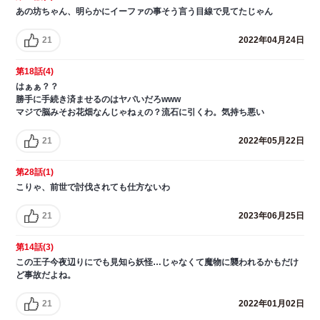
あの坊ちゃん、明らかにイーファの事そう言う目線で見てたじゃん
21
2022年04月24日
第18話(4)
はぁぁ？？
勝手に手続き済ませるのはヤバいだろwww
マジで脳みそお花畑なんじゃねぇの？流石に引くわ。気持ち悪い
21
2022年05月22日
第28話(1)
こりゃ、前世で討伐されても仕方ないわ
21
2023年06月25日
第14話(3)
この王子今夜辺りにでも見知ら妖怪…じゃなくて魔物に襲われるかもだけ
ど事故だよね。
21
2022年01月02日