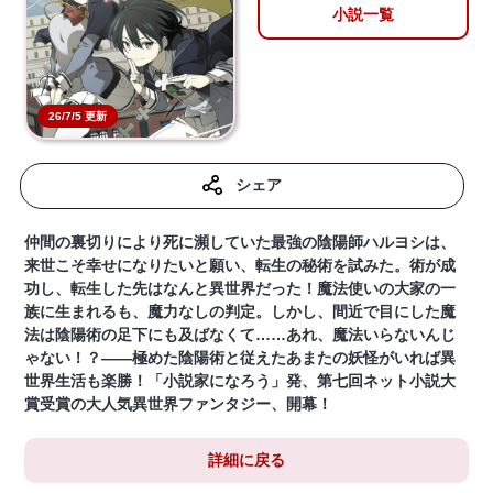
小説一覧
26/7/5 更新
シェア
仲間の裏切りにより死に瀕していた最強の陰陽師ハルヨシは、
来世こそ幸せになりたいと願い、転生の秘術を試みた。術が成
功し、転生した先はなんと異世界だった！魔法使いの大家の一
族に生まれるも、魔力なしの判定。しかし、間近で目にした魔
法は陰陽術の足下にも及ばなくて……あれ、魔法いらないんじ
ゃない！？――極めた陰陽術と従えたあまたの妖怪がいれば異
世界生活も楽勝！「小説家になろう」発、第七回ネット小説大
賞受賞の大人気異世界ファンタジー、開幕！
詳細に戻る