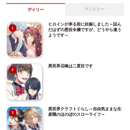
マンスリー
デイリー
ヒロインが来る前に妊娠しました～詰ん
1
だはずの悪役令嬢ですが、どうやら違う
ようです～
異世界召喚は二度目です
2
異世界クラフトぐらし～自由気ままな生
3
産職のほのぼのスローライフ～