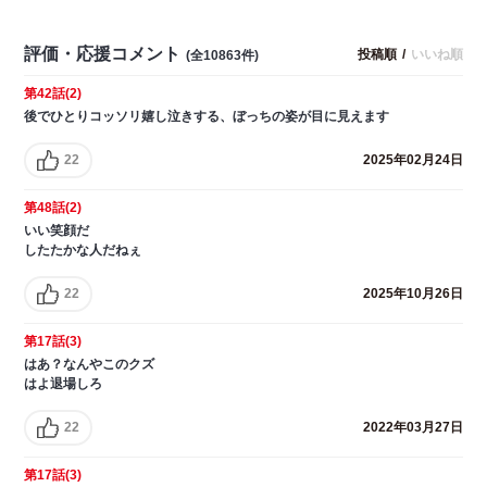
評価・応援コメント
投稿順
/
いいね順
(全10863件)
第42話(2)
後でひとりコッソリ嬉し泣きする、ぼっちの姿が目に見えます
22
2025年02月24日
第48話(2)
いい笑顔だ
したたかな人だねぇ
22
2025年10月26日
第17話(3)
はあ？なんやこのクズ
はよ退場しろ
22
2022年03月27日
第17話(3)