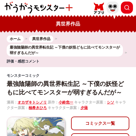
異世界作品
ホーム
異世界作品
最強陰陽師の異世界転生記 ～下僕の妖怪どもに比べてモンスターが
弱すぎるんだが～
評価・感想コメント
モンスターコミック
最強陰陽師の異世界転生記 ～下僕の妖怪ど
もに比べてモンスターが弱すぎるんだが～
漫画：
オカザキトシノリ
原作：
小鈴危一
キャラクター原案：
シソ
キャラ
クター原案：
柚希きひろ
キャラクター原案：
夕薙
コミックス一覧