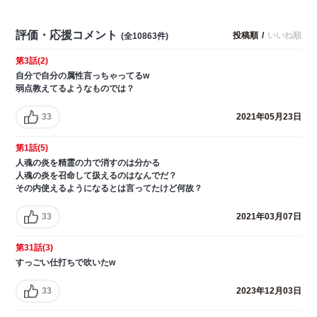
評価・応援コメント
投稿順
/
いいね順
(全10863件)
第3話(2)
自分で自分の属性言っちゃってるw
弱点教えてるようなものでは？
33
2021年05月23日
第1話(5)
人魂の炎を精霊の力で消すのは分かる
人魂の炎を召命して扱えるのはなんでだ？
その内使えるようになるとは言ってたけど何故？
33
2021年03月07日
第31話(3)
すっごい仕打ちで吹いたw
33
2023年12月03日