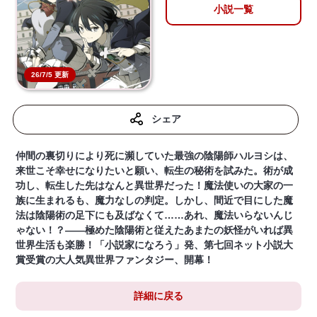
小説一覧
26/7/5 更新
シェア
仲間の裏切りにより死に瀕していた最強の陰陽師ハルヨシは、
来世こそ幸せになりたいと願い、転生の秘術を試みた。術が成
功し、転生した先はなんと異世界だった！魔法使いの大家の一
族に生まれるも、魔力なしの判定。しかし、間近で目にした魔
法は陰陽術の足下にも及ばなくて……あれ、魔法いらないんじ
ゃない！？――極めた陰陽術と従えたあまたの妖怪がいれば異
世界生活も楽勝！「小説家になろう」発、第七回ネット小説大
賞受賞の大人気異世界ファンタジー、開幕！
詳細に戻る