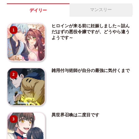
マンスリー
デイリー
ヒロインが来る前に妊娠しました～詰ん
1
だはずの悪役令嬢ですが、どうやら違う
ようです～
雑用付与術師が自分の最強に気付くまで
2
異世界召喚は二度目です
3