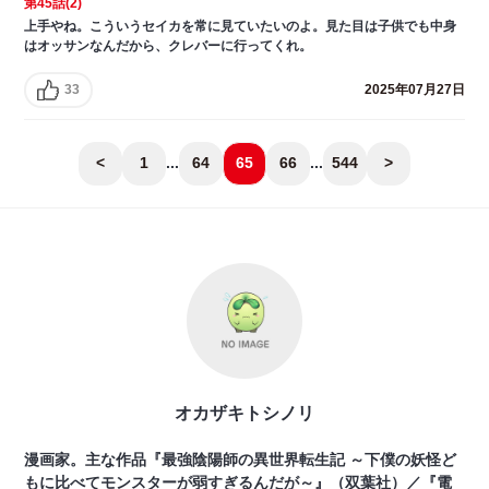
第45話(2)
上手やね。こういうセイカを常に見ていたいのよ。見た目は子供でも中身
はオッサンなんだから、クレバーに行ってくれ。
33
2025年07月27日
<
1
...
64
65
66
...
544
>
オカザキトシノリ
漫画家。主な作品『最強陰陽師の異世界転生記 ～下僕の妖怪ど
もに比べてモンスターが弱すぎるんだが～』（双葉社）／『電