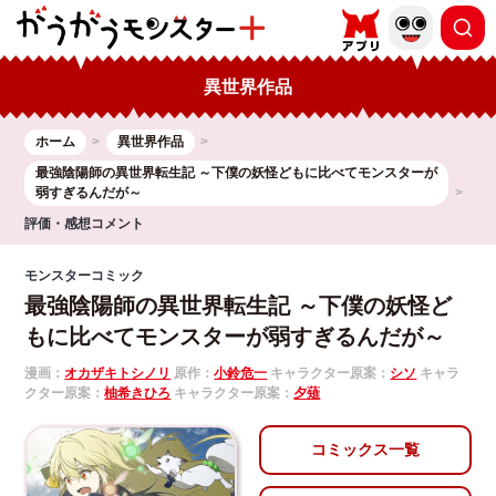
異世界作品
ホーム
異世界作品
最強陰陽師の異世界転生記 ～下僕の妖怪どもに比べてモンスターが
弱すぎるんだが～
評価・感想コメント
モンスターコミック
最強陰陽師の異世界転生記 ～下僕の妖怪ど
もに比べてモンスターが弱すぎるんだが～
漫画：
オカザキトシノリ
原作：
小鈴危一
キャラクター原案：
シソ
キャラ
クター原案：
柚希きひろ
キャラクター原案：
夕薙
コミックス一覧