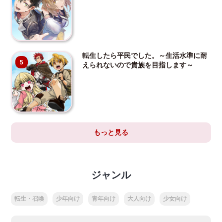
転生したら平民でした。～生活水準に耐
5
えられないので貴族を目指します～
もっと見る
ジャンル
転生・召喚
少年向け
青年向け
大人向け
少女向け