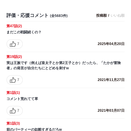
評価・応援コメント
投稿順
/
いいね順
(全5683件)
第47話(2)
まだこの戦闘続くの？
7
2025年04月20日
第19話(2)
実は王族です（例えば皇太子とか第2王子とか）だったら、「たかが冒険
者」の発言が自分たちにとどめを刺すw
7
2021年11月27日
第1話(1)
コメント荒れてて草
7
2021年03月07日
第1話(3)
前のパーティーの奴酷すぎるだろw