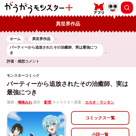
異世界作品
ホーム
異世界作品
パーティーから追放されたその治癒師、実は最強につ
き
評価・感想コメント
モンスターコミック
パーティーから追放されたその治癒師、実は
最強につき
漫画：
鳴海みわ
原作：
影茸
キャラクター原案：
カカオ・ランタン
コミックス一覧
小説一覧