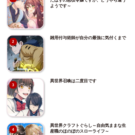
だはずの悪役令嬢ですが、どうやら違う
ようです～
雑用付与術師が自分の最強に気付くまで
2
異世界召喚は二度目です
3
異世界クラフトぐらし～自由気ままな生
4
産職のほのぼのスローライフ～