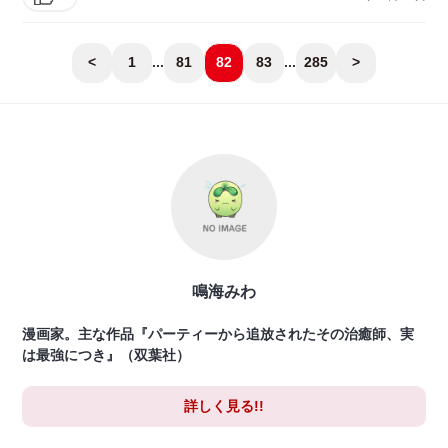
<
1
...
81
82
83
...
285
>
鳴海みわ
漫画家。主な作品『パーティーから追放されたその治癒師、実
は最強につき』（双葉社）
詳しく見る!!