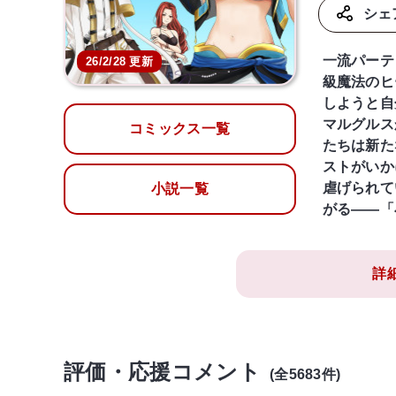
シェ
一流パーテ
26/2/28 更新
級魔法のヒ
しようと自
マルグルス
コミックス一覧
たちは新た
ストがいか
虐げられて
小説一覧
がる――「
詳
評価・応援コメント
(全5683件)