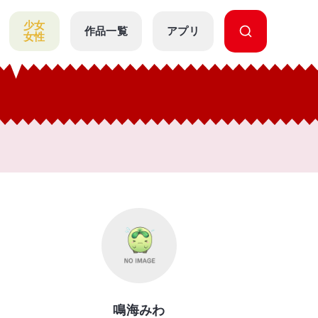
少女
作品一覧
アプリ
女性
鳴海みわ