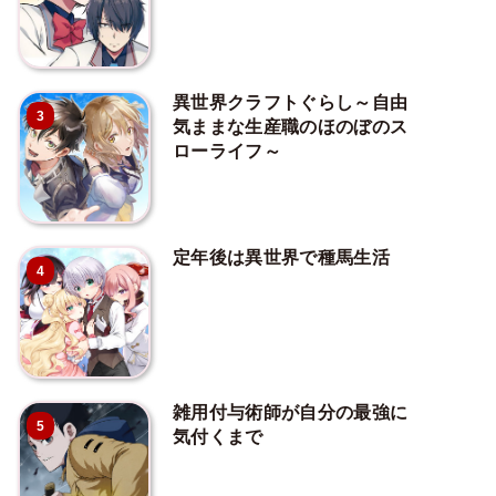
異世界クラフトぐらし～自由
3
気ままな生産職のほのぼのス
ローライフ～
定年後は異世界で種馬生活
4
雑用付与術師が自分の最強に
5
気付くまで