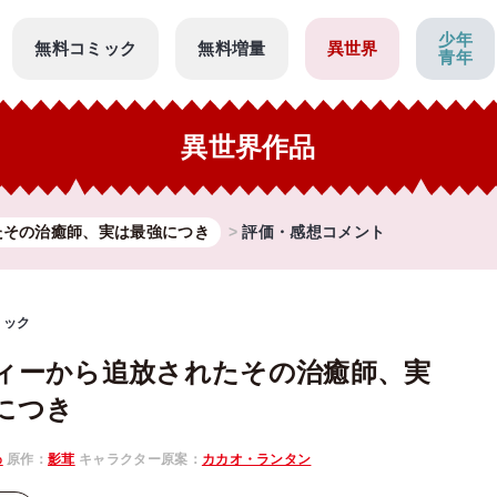
少年
無料コミック
無料増量
異世界
青年
異世界作品
たその治癒師、実は最強につき
評価・感想コメント
ミック
ィーから追放されたその治癒師、実
につき
わ
原作：
影茸
キャラクター原案：
カカオ・ランタン