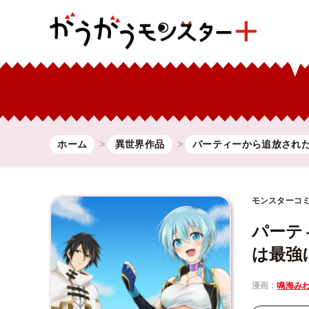
ホーム
異世界作品
パーティーから追放され
モンスターコ
パーテ
は最強
漫画：
鳴海み